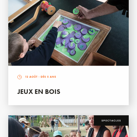
12 AOÛT
- DÈS 5 ANS
JEUX EN BOIS
SPECTACLES