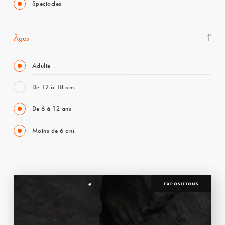
Spectacles
Âges
Adulte
De 12 à 18 ans
De 6 à 12 ans
Moins de 6 ans
EXPOSITIONS