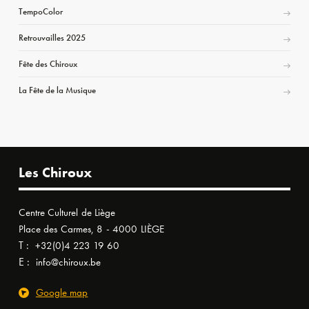
TempoColor
Retrouvailles 2025
Fête des Chiroux
La Fête de la Musique
Les Chiroux
Centre Culturel de Liège
Place des Carmes, 8 - 4000 LIÈGE
T :
+32(0)4 223 19 60
E :
info@chiroux.be
Google map