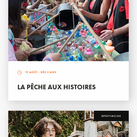
19 AOÛT
- DÈS 3 ANS
LA PÊCHE AUX HISTOIRES
SPECTACLES