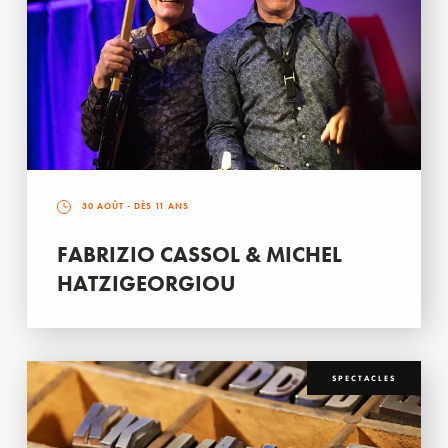
30 AOÛT
- DÈS 11 ANS
FABRIZIO CASSOL & MICHEL
HATZIGEORGIOU
SPECTACLES