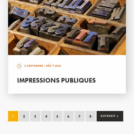
2 SEPTEMBRE
- DÈS 7 ANS
IMPRESSIONS PUBLIQUES
›
1
2
3
4
5
6
7
8
SUIVANT