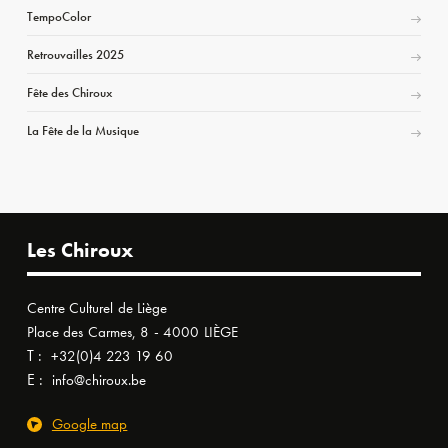
TempoColor
Retrouvailles 2025
Fête des Chiroux
La Fête de la Musique
Les Chiroux
Centre Culturel de Liège
Place des Carmes, 8 - 4000 LIÈGE
T :
+32(0)4 223 19 60
E :
info@chiroux.be
Google map