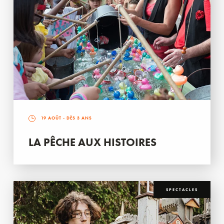
19 AOÛT
- DÈS 3 ANS
LA PÊCHE AUX HISTOIRES
SPECTACLES