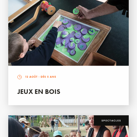
12 AOÛT
- DÈS 5 ANS
JEUX EN BOIS
SPECTACLES