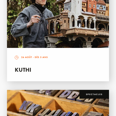
26 AOÛT
- DÈS 3 ANS
KUTHI
SPECTACLES