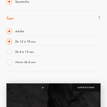
Spectacles
Âges
Adulte
De 12 à 18 ans
De 6 à 12 ans
Moins de 6 ans
EXPOSITIONS