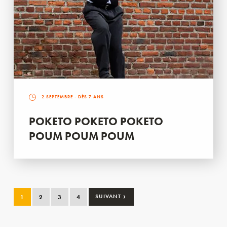
2 SEPTEMBRE
- DÈS 7 ANS
POKETO POKETO POKETO
POUM POUM POUM
›
1
2
3
4
SUIVANT