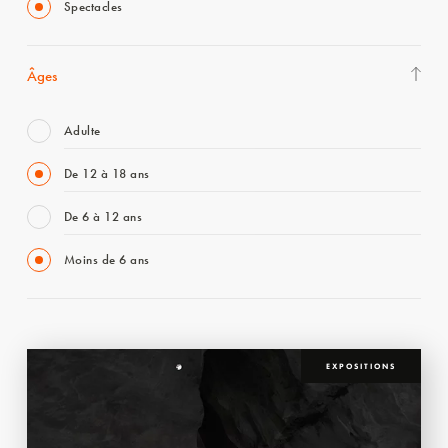
Spectacles
Âges
Adulte
De 12 à 18 ans
De 6 à 12 ans
Moins de 6 ans
EXPOSITIONS