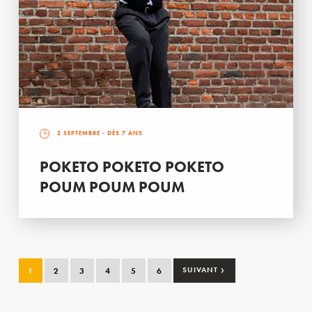
2 SEPTEMBRE
- DÈS 7 ANS
POKETO POKETO POKETO
POUM POUM POUM
›
1
2
3
4
5
6
SUIVANT