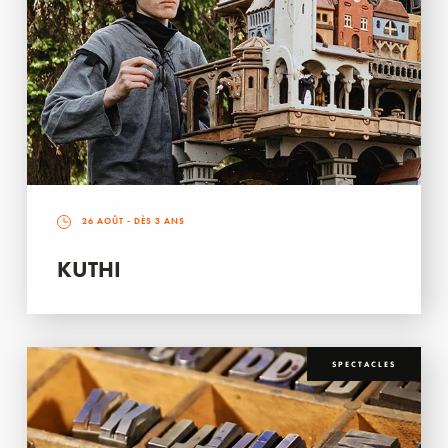
26 AOÛT
- DÈS 3 ANS
KUTHI
SPECTACLES