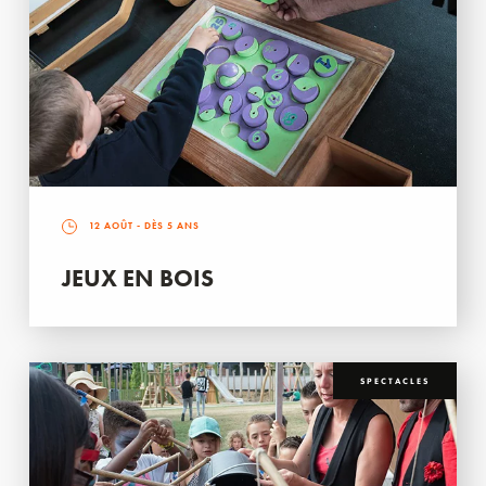
12 AOÛT
- DÈS 5 ANS
JEUX EN BOIS
SPECTACLES