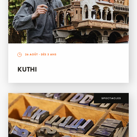
26 AOÛT
- DÈS 3 ANS
KUTHI
SPECTACLES