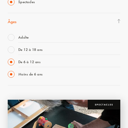
Spectacles
Âges
Adulte
De 12 à 18 ans
De 6 à 12 ans
Moins de 6 ans
SPECTACLES