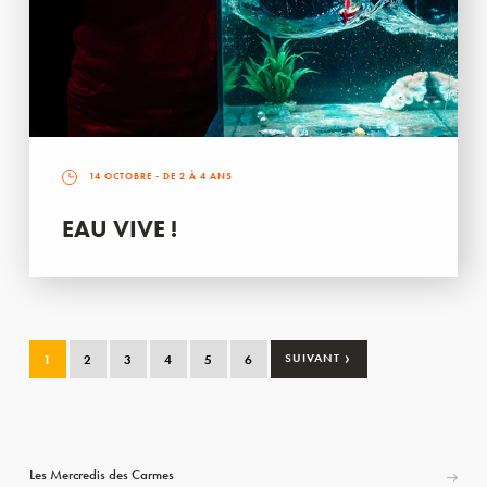
14 OCTOBRE
- DE 2 À 4 ANS
EAU VIVE !
›
1
2
3
4
5
6
SUIVANT
Les Mercredis des Carmes