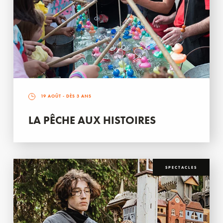
19 AOÛT
- DÈS 3 ANS
LA PÊCHE AUX HISTOIRES
SPECTACLES