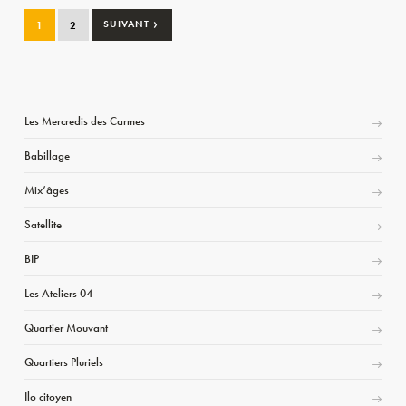
›
1
2
SUIVANT
Les Mercredis des Carmes
Babillage
Mix’âges
Satellite
BIP
Les Ateliers 04
Quartier Mouvant
Quartiers Pluriels
Ilo citoyen