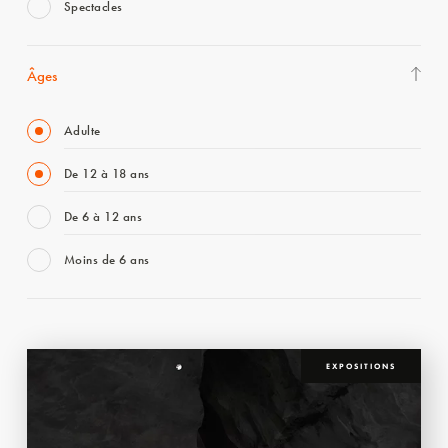
Spectacles
Âges
Adulte
De 12 à 18 ans
De 6 à 12 ans
Moins de 6 ans
EXPOSITIONS