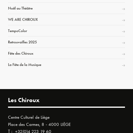
Noël au Théâtre
WE ARE CHIROUX
TempoColor
Retrouvailles 2025
Fête des Chiroux
La Fête de la Musique
Les Chiroux
Centre Culturel de Liège
Place des Carmes, 8 - 4000 LIÈGE
T :
+32(0)4 223 19 60