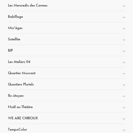
Les Mercredis des Carmes
Babillage
Mix’âges
Satellite
BIP
Les Ateliers 04
Quartier Mouvant
Quartiers Pluriels
Ilo citoyen
Noël au Théâtre
WE ARE CHIROUX
TempoColor