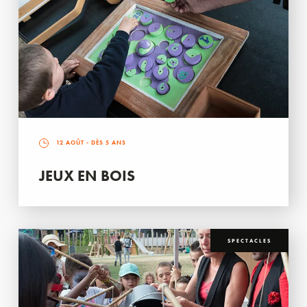
12 AOÛT
- DÈS 5 ANS
JEUX EN BOIS
SPECTACLES