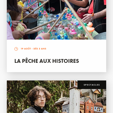
19 AOÛT
- DÈS 3 ANS
LA PÊCHE AUX HISTOIRES
SPECTACLES