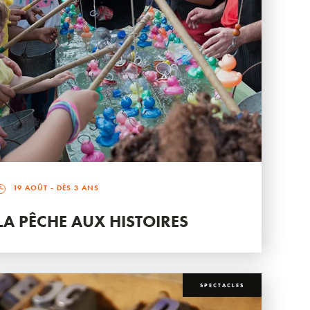
19 AOÛT
- DÈS 3 ANS
LA PÊCHE AUX HISTOIRES
SPECTACLES