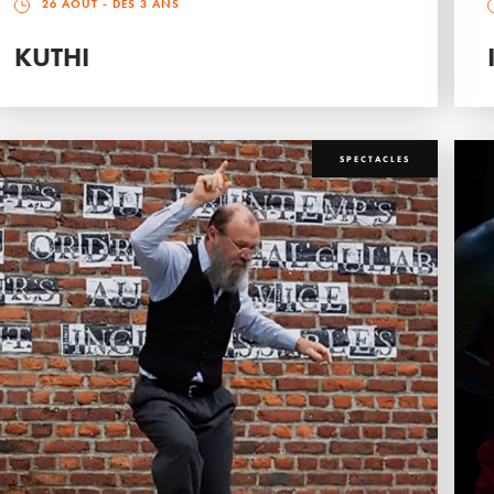
26 AOÛT
- DÈS 3 ANS
KUTHI
SPECTACLES