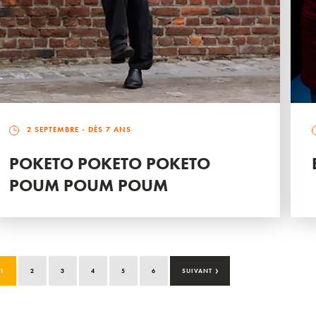
2 SEPTEMBRE
- DÈS 7 ANS
POKETO POKETO POKETO
POUM POUM POUM
›
1
2
3
4
5
6
SUIVANT