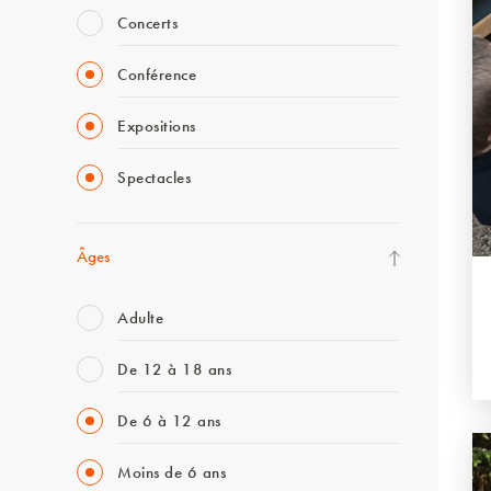
Concerts
Conférence
Expositions
Spectacles
Âges
Adulte
De 12 à 18 ans
De 6 à 12 ans
Moins de 6 ans