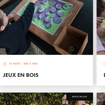
12 AOÛT
- DÈS 5 ANS
JEUX EN BOIS
SPECTACLES