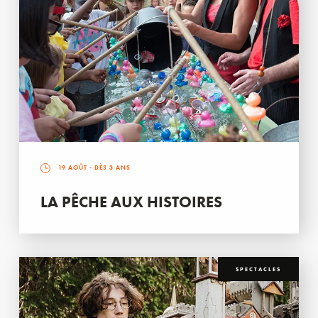
19 AOÛT
- DÈS 3 ANS
LA PÊCHE AUX HISTOIRES
SPECTACLES