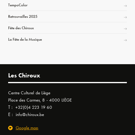
TempoColor
Retrouvailles 2025
Fête des Chiroux
La Fête de la Musique
Les Chiroux
Centre Culturel de Liège
Place des Carmes, 8 - 4000 LIÈGE
T :
+32(0)4 223 19 60
E :
info@chiroux.be
Google map