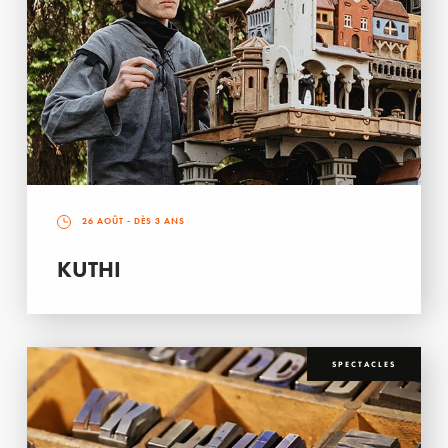
26 AOÛT
- DÈS 3 ANS
KUTHI
SPECTACLES