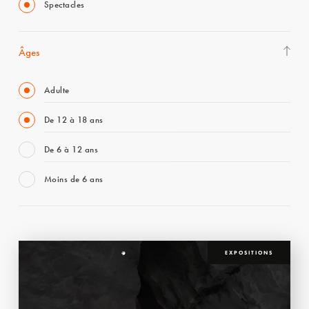
Spectacles
Âges
Adulte
De 12 à 18 ans
De 6 à 12 ans
Moins de 6 ans
EXPOSITIONS