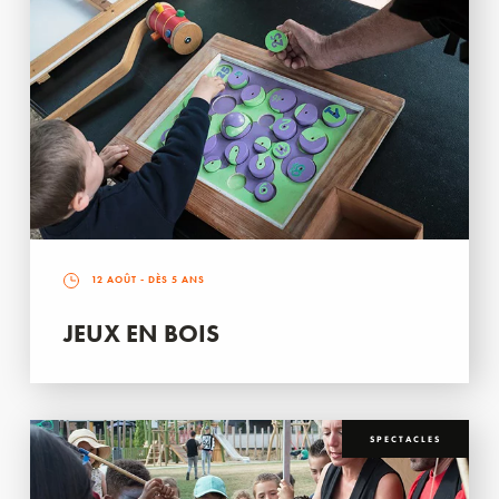
12 AOÛT
- DÈS 5 ANS
JEUX EN BOIS
SPECTACLES