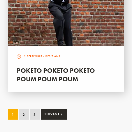
2 SEPTEMBRE
- DÈS 7 ANS
POKETO POKETO POKETO
POUM POUM POUM
›
1
2
3
SUIVANT