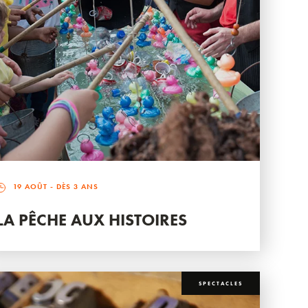
19 AOÛT
- DÈS 3 ANS
LA PÊCHE AUX HISTOIRES
SPECTACLES