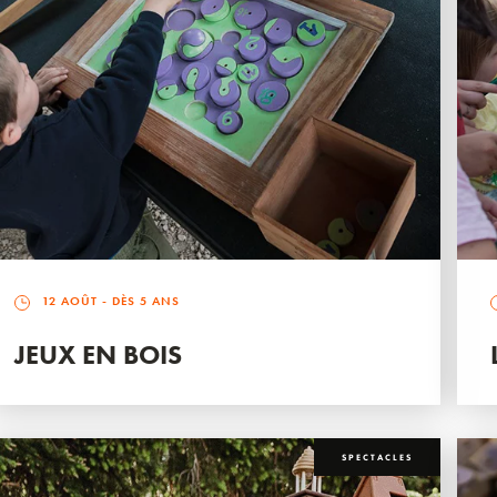
12 AOÛT
- DÈS 5 ANS
JEUX EN BOIS
SPECTACLES