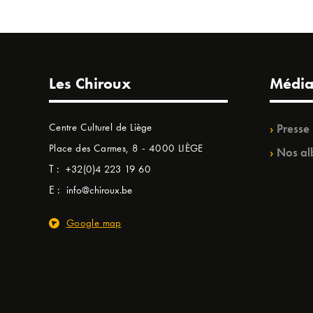
Les Chiroux
Média
Centre Culturel de Liège
Presse
Place des Carmes, 8 - 4000 LIÈGE
Nos al
T :
+32(0)4 223 19 60
E :
info@chiroux.be
Google map