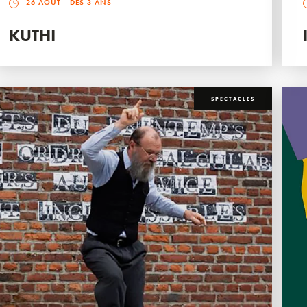
26 AOÛT
- DÈS 3 ANS
KUTHI
SPECTACLES