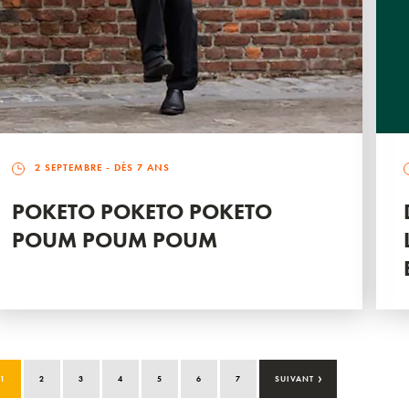
2 SEPTEMBRE
- DÈS 7 ANS
POKETO POKETO POKETO
POUM POUM POUM
›
1
2
3
4
5
6
7
SUIVANT