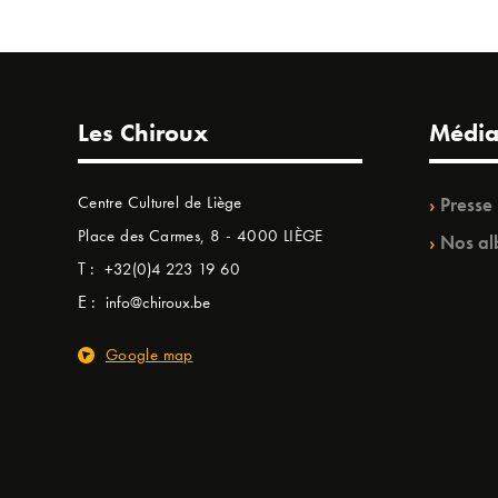
Les Chiroux
Média
Centre Culturel de Liège
Presse
Place des Carmes, 8 - 4000 LIÈGE
Nos al
T :
+32(0)4 223 19 60
E :
info@chiroux.be
Google map