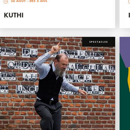
26 AOÛT
- DÈS 3 ANS
KUTHI
SPECTACLES