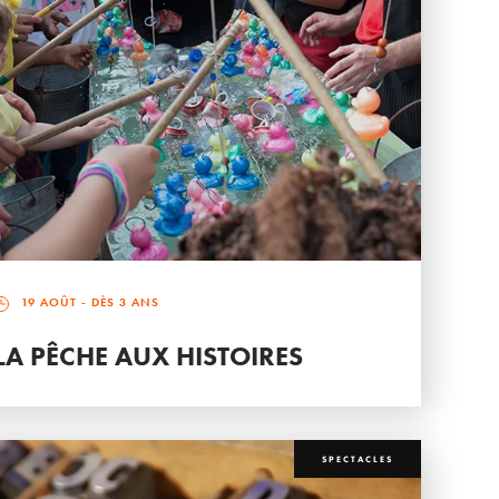
19 AOÛT
- DÈS 3 ANS
LA PÊCHE AUX HISTOIRES
SPECTACLES