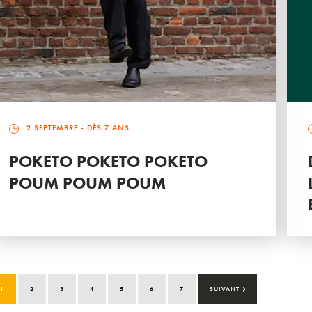
2 SEPTEMBRE
- DÈS 7 ANS
POKETO POKETO POKETO
POUM POUM POUM
›
1
2
3
4
5
6
7
SUIVANT