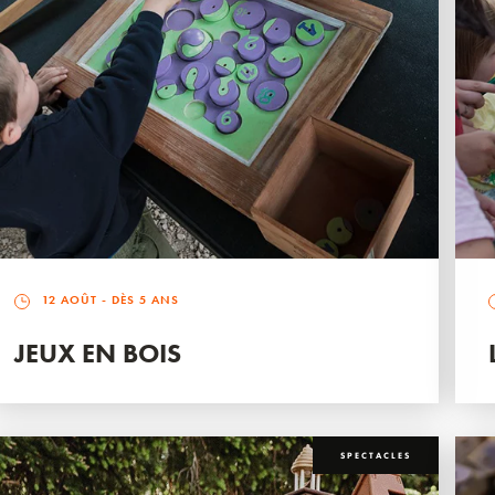
12 AOÛT
- DÈS 5 ANS
JEUX EN BOIS
SPECTACLES