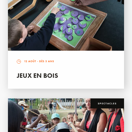
12 AOÛT
- DÈS 5 ANS
JEUX EN BOIS
SPECTACLES