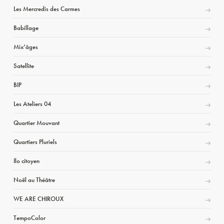
Les Mercredis des Carmes
Babillage
Mix’âges
Satellite
BIP
Les Ateliers 04
Quartier Mouvant
Quartiers Pluriels
Ilo citoyen
Noël au Théâtre
WE ARE CHIROUX
TempoColor