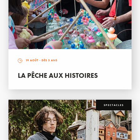
19 AOÛT
- DÈS 3 ANS
LA PÊCHE AUX HISTOIRES
SPECTACLES