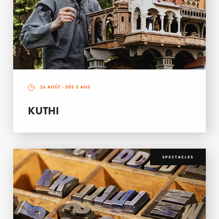
26 AOÛT
- DÈS 3 ANS
KUTHI
SPECTACLES