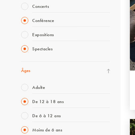
Concerts
Conférence
Expositions
Spectacles
Âges
Adulte
De 12 à 18 ans
De 6 à 12 ans
Moins de 6 ans