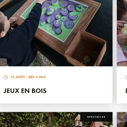
12 AOÛT
- DÈS 5 ANS
JEUX EN BOIS
SPECTACLES