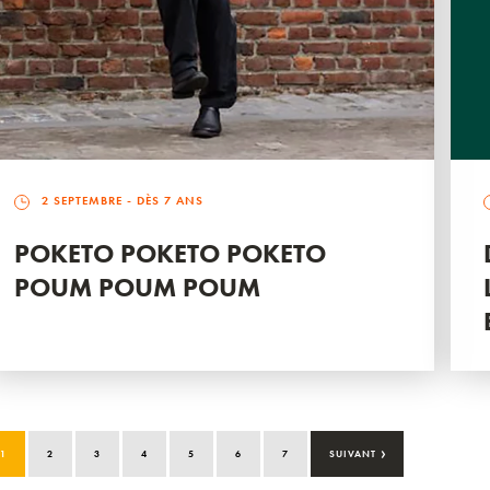
2 SEPTEMBRE
- DÈS 7 ANS
POKETO POKETO POKETO
POUM POUM POUM
›
1
2
3
4
5
6
7
SUIVANT