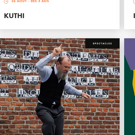
26 AOÛT
- DÈS 3 ANS
KUTHI
SPECTACLES