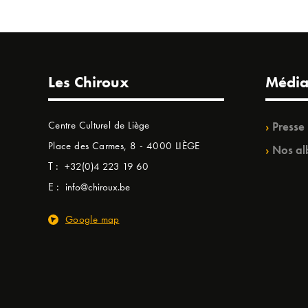
Les Chiroux
Média
Centre Culturel de Liège
Presse
Place des Carmes, 8 - 4000 LIÈGE
Nos al
T :
+32(0)4 223 19 60
E :
info@chiroux.be
Google map