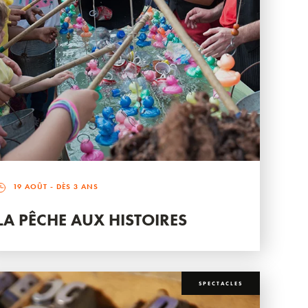
19 AOÛT
- DÈS 3 ANS
LA PÊCHE AUX HISTOIRES
SPECTACLES