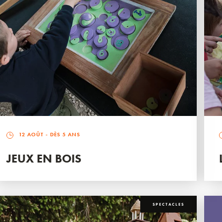
12 AOÛT
- DÈS 5 ANS
JEUX EN BOIS
SPECTACLES