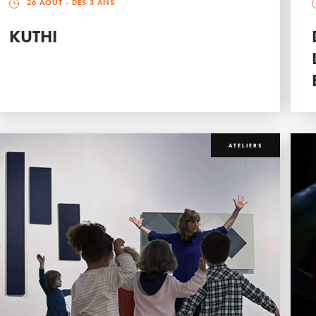
26 AOÛT
- DÈS 3 ANS
KUTHI
ATELIERS