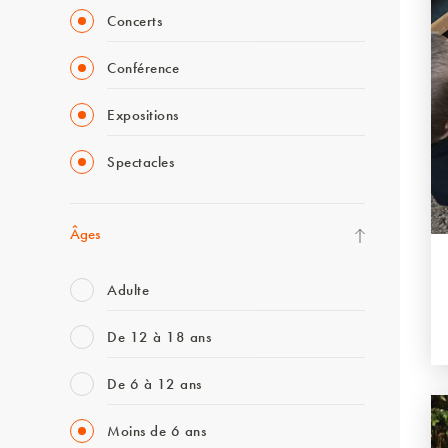
Concerts
Conférence
Expositions
Spectacles
Âges
Adulte
De 12 à 18 ans
De 6 à 12 ans
Moins de 6 ans