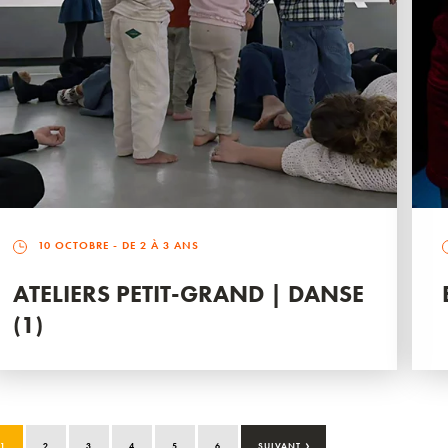
10 OCTOBRE
- DE 2 À 3 ANS
ATELIERS PETIT-GRAND | DANSE
(1)
›
1
2
3
4
5
6
SUIVANT