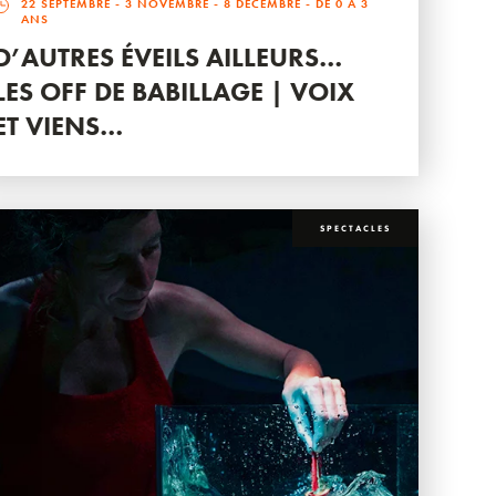
22 SEPTEMBRE
-
3 NOVEMBRE
-
8 DÉCEMBRE
- DE 0 À 3
ANS
D’AUTRES ÉVEILS AILLEURS…
LES OFF DE BABILLAGE | VOIX
ET VIENS…
SPECTACLES