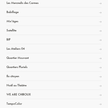
Les Mercredis des Carmes
Babillage
Mix’âges
Satellite
BIP
Les Ateliers 04
Quartier Mouvant
Quartiers Pluriels
Ilo citoyen
Noël au Théâtre
WE ARE CHIROUX
TempoColor