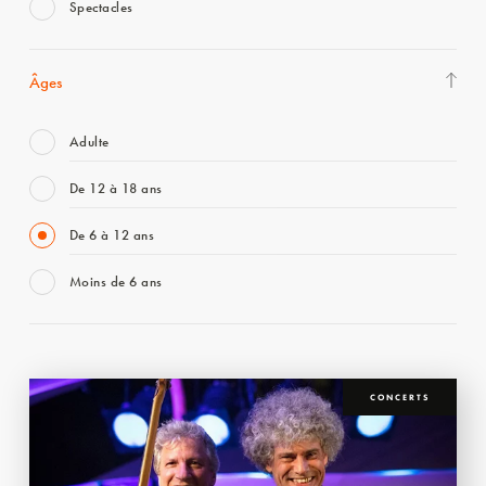
Spectacles
Âges
Adulte
De 12 à 18 ans
De 6 à 12 ans
Moins de 6 ans
CONCERTS