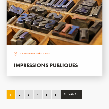
2 SEPTEMBRE
- DÈS 7 ANS
IMPRESSIONS PUBLIQUES
›
1
2
3
4
5
6
SUIVANT