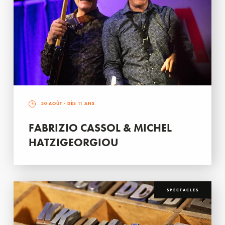
30 AOÛT
- DÈS 11 ANS
FABRIZIO CASSOL & MICHEL
HATZIGEORGIOU
SPECTACLES