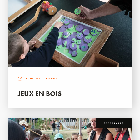
12 AOÛT
- DÈS 5 ANS
JEUX EN BOIS
SPECTACLES