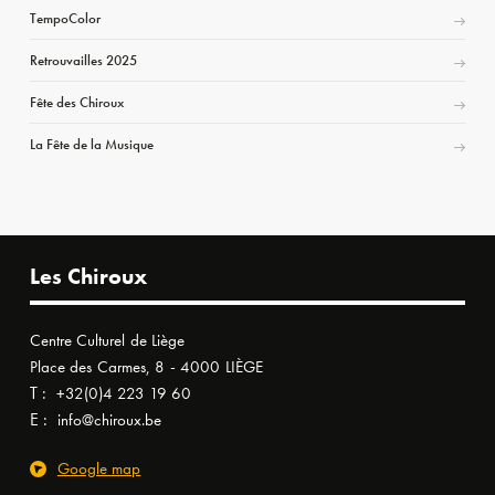
TempoColor
Retrouvailles 2025
Fête des Chiroux
La Fête de la Musique
Les Chiroux
Centre Culturel de Liège
Place des Carmes, 8 - 4000 LIÈGE
T :
+32(0)4 223 19 60
E :
info@chiroux.be
Google map