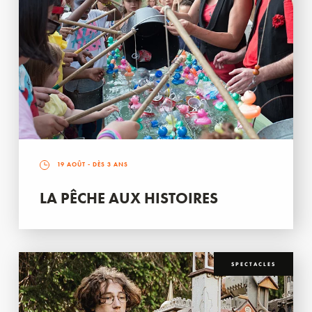
19 AOÛT
- DÈS 3 ANS
LA PÊCHE AUX HISTOIRES
SPECTACLES