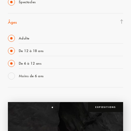
Spectacles
Âges
Adulte
De 12 à 18 ans
De 6 à 12 ans
Moins de 6 ans
EXPOSITIONS