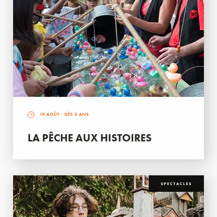
19 AOÛT
- DÈS 3 ANS
LA PÊCHE AUX HISTOIRES
SPECTACLES