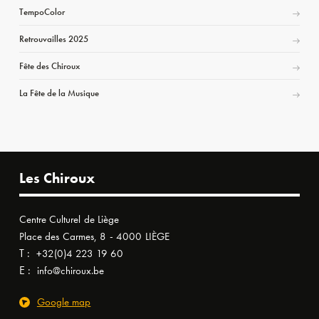
TempoColor
Retrouvailles 2025
Fête des Chiroux
La Fête de la Musique
Les Chiroux
Centre Culturel de Liège
Place des Carmes, 8 - 4000 LIÈGE
T :
+32(0)4 223 19 60
E :
info@chiroux.be
Google map