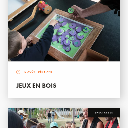
12 AOÛT
- DÈS 5 ANS
JEUX EN BOIS
SPECTACLES