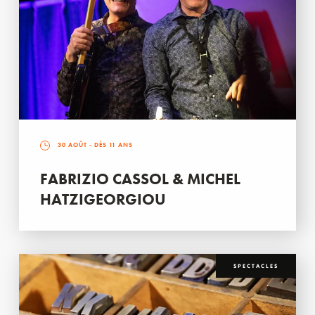
30 AOÛT
- DÈS 11 ANS
FABRIZIO CASSOL & MICHEL
HATZIGEORGIOU
SPECTACLES