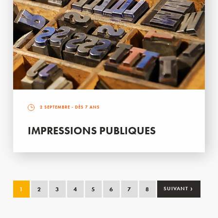
2 SEPTEMBRE
- DÈS 7 ANS
IMPRESSIONS PUBLIQUES
›
1
2
3
4
5
6
7
8
SUIVANT