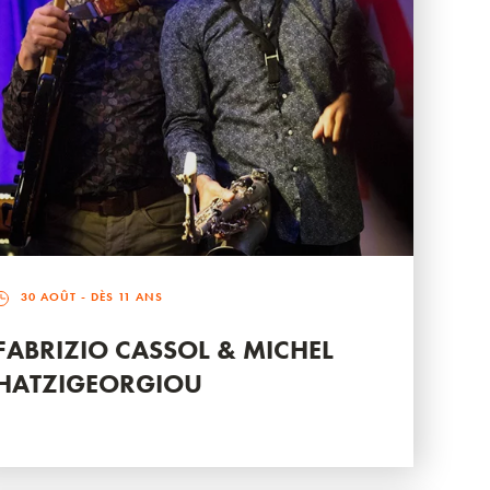
30 AOÛT
- DÈS 11 ANS
FABRIZIO CASSOL & MICHEL
HATZIGEORGIOU