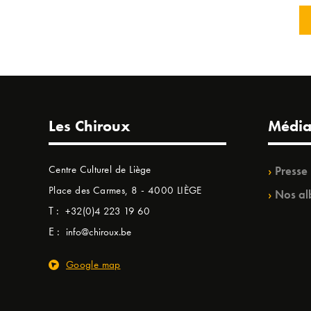
Les Chiroux
Média
Centre Culturel de Liège
Presse
Place des Carmes, 8 - 4000 LIÈGE
Nos al
T :
+32(0)4 223 19 60
E :
info@chiroux.be
Google map