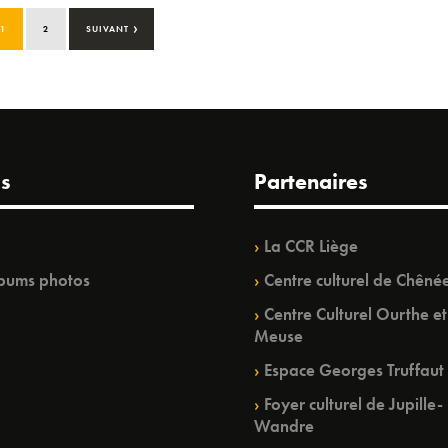
›
1
2
SUIVANT
s
Partenaires
La CCR Liège
bums photos
Centre culturel de Chêné
Centre Culturel Ourthe et
Meuse
Espace Georges Truffaut
Foyer culturel de Jupille-
Wandre