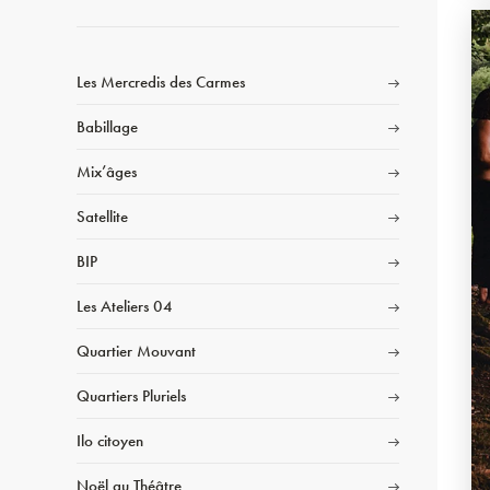
Les Mercredis des Carmes
Babillage
Mix’âges
Satellite
BIP
Les Ateliers 04
Quartier Mouvant
Quartiers Pluriels
Ilo citoyen
Noël au Théâtre