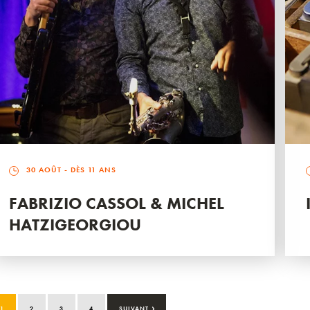
30 AOÛT
- DÈS 11 ANS
FABRIZIO CASSOL & MICHEL
HATZIGEORGIOU
›
1
2
3
4
SUIVANT