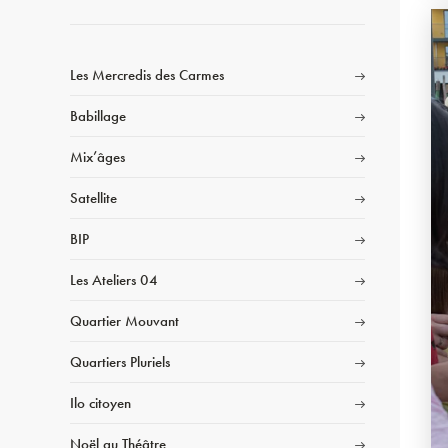
Les Mercredis des Carmes
Babillage
Mix’âges
Satellite
BIP
Les Ateliers 04
Quartier Mouvant
Quartiers Pluriels
Ilo citoyen
Noël au Théâtre