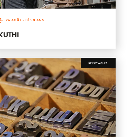
26 AOÛT
- DÈS 3 ANS
KUTHI
SPECTACLES