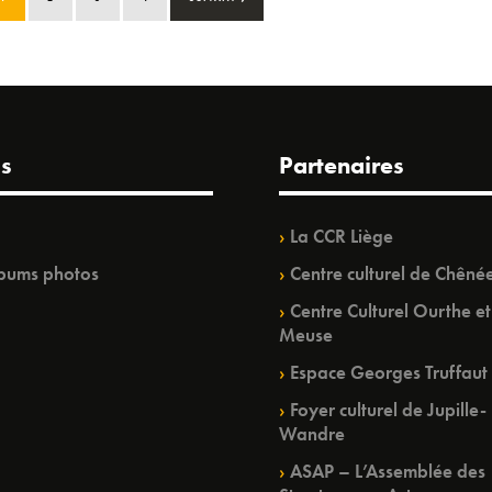
s
Partenaires
La CCR Liège
bums photos
Centre culturel de Chêné
Centre Culturel Ourthe et
Meuse
Espace Georges Truffaut
Foyer culturel de Jupille-
Wandre
ASAP – L’Assemblée des