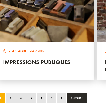
2 SEPTEMBRE
- DÈS 7 ANS
IMPRESSIONS PUBLIQUES
›
1
2
3
4
5
6
7
SUIVANT