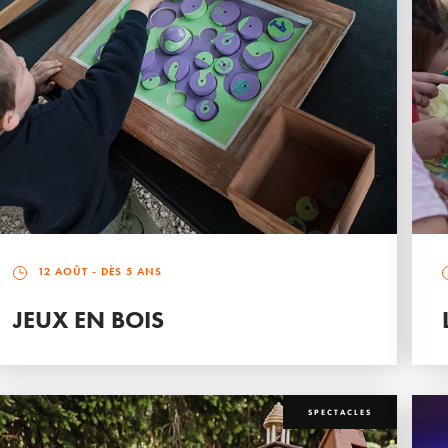
12 AOÛT
- DÈS 5 ANS
JEUX EN BOIS
SPECTACLES