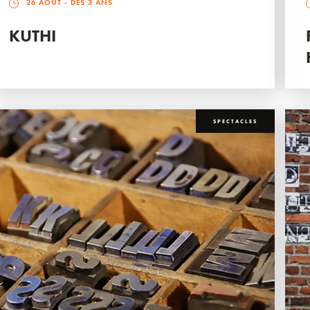
26 AOÛT
- DÈS 3 ANS
KUTHI
SPECTACLES