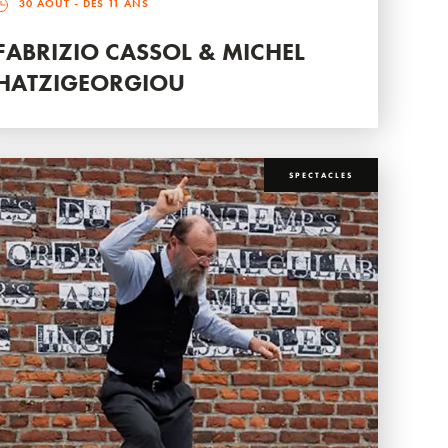
30 AOÛT
- DÈS 11 ANS
FABRIZIO CASSOL & MICHEL
HATZIGEORGIOU
SPECTACLES