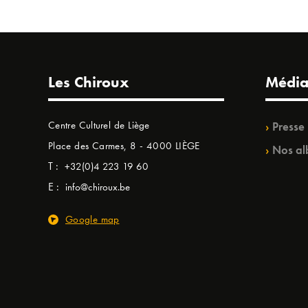
Les Chiroux
Média
Centre Culturel de Liège
Presse
Place des Carmes, 8 - 4000 LIÈGE
Nos al
T :
+32(0)4 223 19 60
E :
info@chiroux.be
Google map