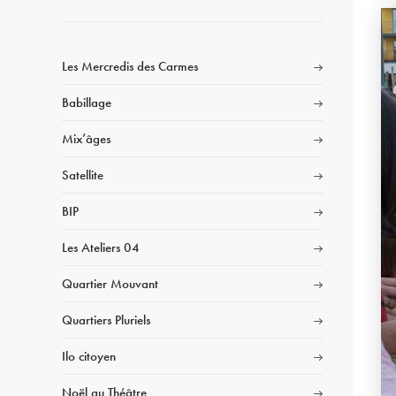
Les Mercredis des Carmes
Babillage
Mix’âges
Satellite
BIP
Les Ateliers 04
Quartier Mouvant
Quartiers Pluriels
Ilo citoyen
Noël au Théâtre