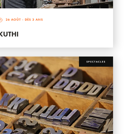
26 AOÛT
- DÈS 3 ANS
KUTHI
SPECTACLES