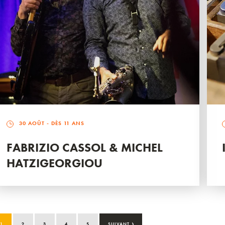
30 AOÛT
- DÈS 11 ANS
FABRIZIO CASSOL & MICHEL
HATZIGEORGIOU
›
1
2
3
4
5
SUIVANT