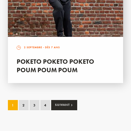
2 SEPTEMBRE
- DÈS 7 ANS
POKETO POKETO POKETO
POUM POUM POUM
›
1
2
3
4
SUIVANT