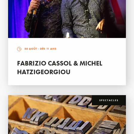
30 AOÛT
- DÈS 11 ANS
FABRIZIO CASSOL & MICHEL
HATZIGEORGIOU
SPECTACLES