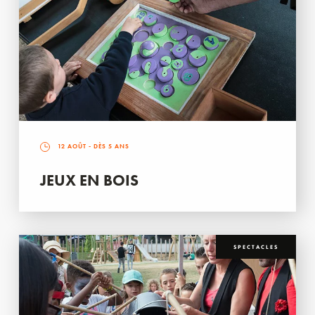
12 AOÛT
- DÈS 5 ANS
JEUX EN BOIS
SPECTACLES