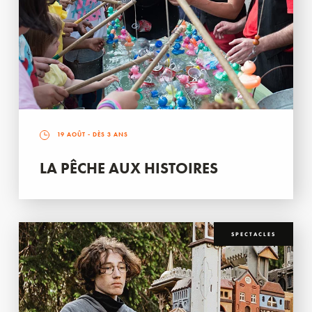
19 AOÛT
- DÈS 3 ANS
LA PÊCHE AUX HISTOIRES
SPECTACLES