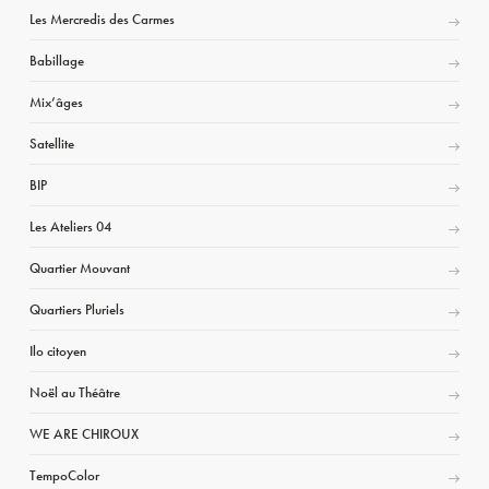
Les Mercredis des Carmes
Babillage
Mix’âges
Satellite
BIP
Les Ateliers 04
Quartier Mouvant
Quartiers Pluriels
Ilo citoyen
Noël au Théâtre
WE ARE CHIROUX
TempoColor