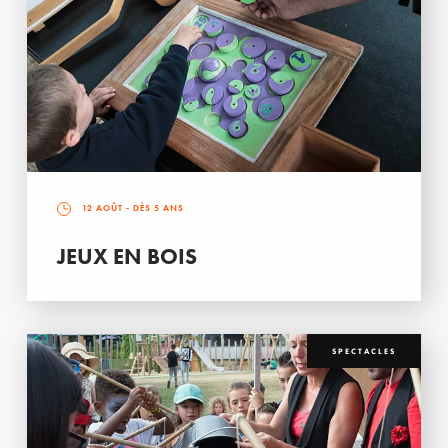
12 AOÛT
- DÈS 5 ANS
JEUX EN BOIS
SPECTACLES