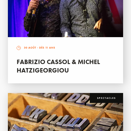
30 AOÛT
- DÈS 11 ANS
FABRIZIO CASSOL & MICHEL
HATZIGEORGIOU
SPECTACLES