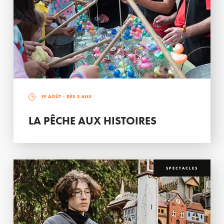
19 AOÛT
- DÈS 3 ANS
LA PÊCHE AUX HISTOIRES
SPECTACLES