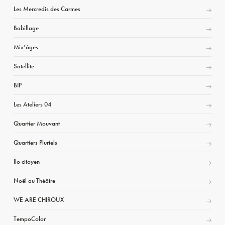
Les Mercredis des Carmes
Babillage
Mix’âges
Satellite
BIP
Les Ateliers 04
Quartier Mouvant
Quartiers Pluriels
Ilo citoyen
Noël au Théâtre
WE ARE CHIROUX
TempoColor