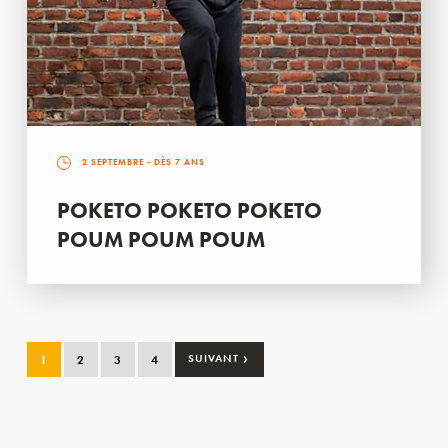
2 SEPTEMBRE
- DÈS 7 ANS
POKETO POKETO POKETO
POUM POUM POUM
›
1
2
3
4
SUIVANT