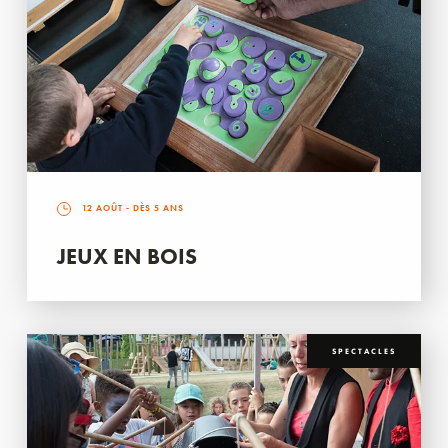
12 AOÛT
- DÈS 5 ANS
JEUX EN BOIS
SPECTACLES