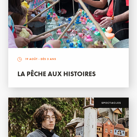
19 AOÛT
- DÈS 3 ANS
LA PÊCHE AUX HISTOIRES
SPECTACLES