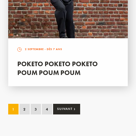
2 SEPTEMBRE
- DÈS 7 ANS
POKETO POKETO POKETO
POUM POUM POUM
›
1
2
3
4
SUIVANT