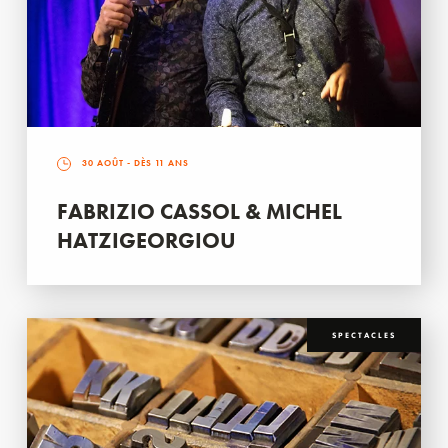
30 AOÛT
- DÈS 11 ANS
FABRIZIO CASSOL & MICHEL
HATZIGEORGIOU
SPECTACLES