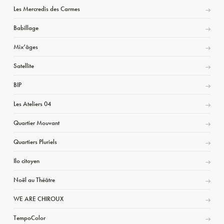
Les Mercredis des Carmes
Babillage
Mix’âges
Satellite
BIP
Les Ateliers 04
Quartier Mouvant
Quartiers Pluriels
Ilo citoyen
Noël au Théâtre
WE ARE CHIROUX
TempoColor