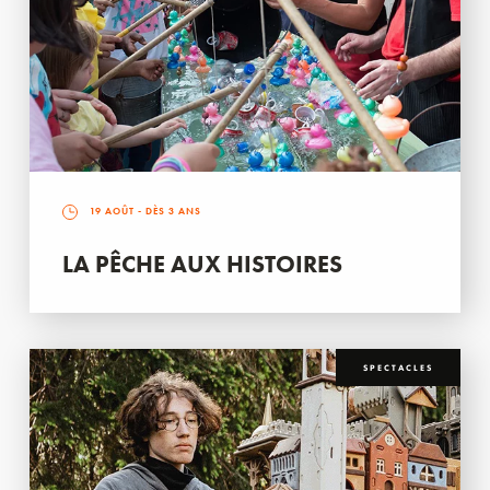
19 AOÛT
- DÈS 3 ANS
LA PÊCHE AUX HISTOIRES
SPECTACLES