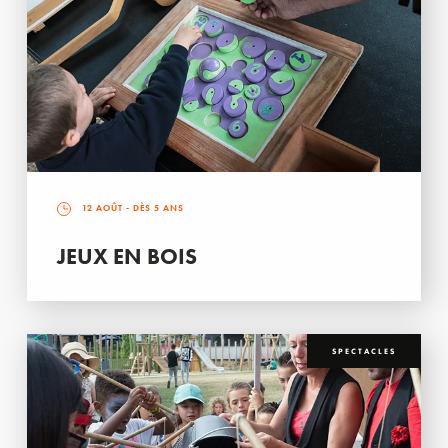
12 AOÛT
- DÈS 5 ANS
JEUX EN BOIS
SPECTACLES