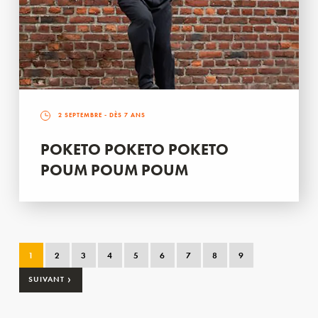
2 SEPTEMBRE
- DÈS 7 ANS
POKETO POKETO POKETO
POUM POUM POUM
1
2
3
4
5
6
7
8
9
›
SUIVANT