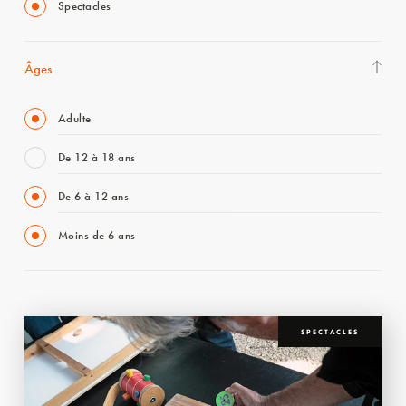
Spectacles
Âges
Adulte
De 12 à 18 ans
De 6 à 12 ans
Moins de 6 ans
SPECTACLES