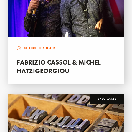
30 AOÛT
- DÈS 11 ANS
FABRIZIO CASSOL & MICHEL
HATZIGEORGIOU
SPECTACLES