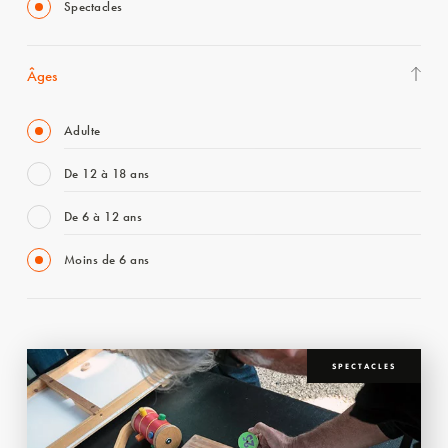
Spectacles
Âges
Adulte
De 12 à 18 ans
De 6 à 12 ans
Moins de 6 ans
SPECTACLES