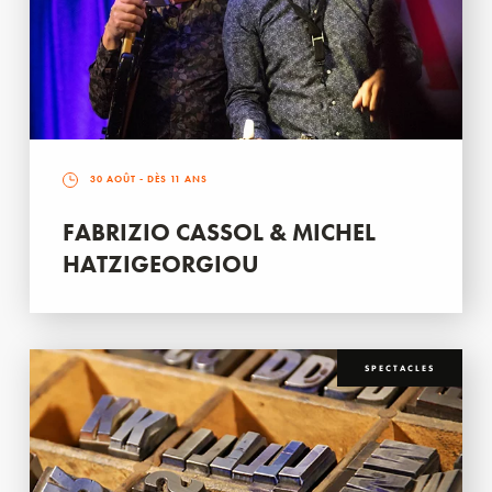
30 AOÛT
- DÈS 11 ANS
FABRIZIO CASSOL & MICHEL
HATZIGEORGIOU
SPECTACLES