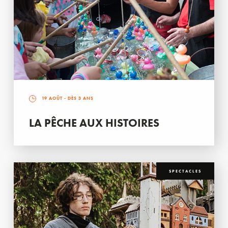
19 AOÛT
- DÈS 3 ANS
LA PÊCHE AUX HISTOIRES
SPECTACLES