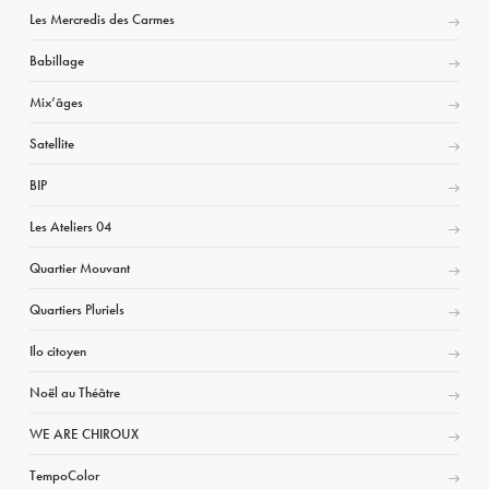
Les Mercredis des Carmes
Babillage
Mix’âges
Satellite
BIP
Les Ateliers 04
Quartier Mouvant
Quartiers Pluriels
Ilo citoyen
Noël au Théâtre
WE ARE CHIROUX
TempoColor