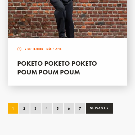
2 SEPTEMBRE
- DÈS 7 ANS
POKETO POKETO POKETO
POUM POUM POUM
›
1
2
3
4
5
6
7
SUIVANT