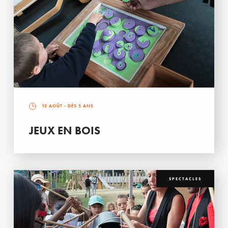
12 AOÛT
- DÈS 5 ANS
JEUX EN BOIS
SPECTACLES