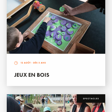
12 AOÛT
- DÈS 5 ANS
JEUX EN BOIS
SPECTACLES