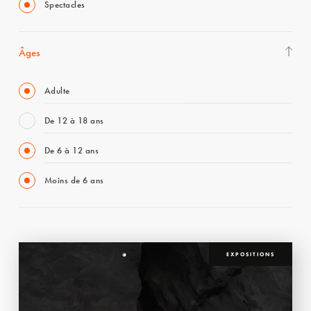
Spectacles
Âges
Adulte
De 12 à 18 ans
De 6 à 12 ans
Moins de 6 ans
EXPOSITIONS