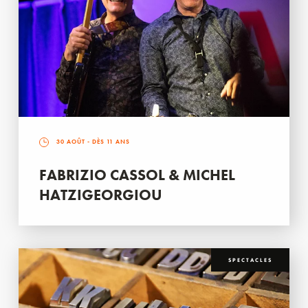
30 AOÛT
- DÈS 11 ANS
FABRIZIO CASSOL & MICHEL
HATZIGEORGIOU
SPECTACLES