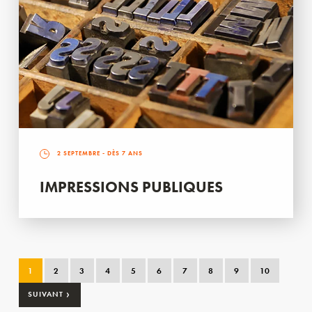
2 SEPTEMBRE
- DÈS 7 ANS
IMPRESSIONS PUBLIQUES
1
2
3
4
5
6
7
8
9
10
›
SUIVANT