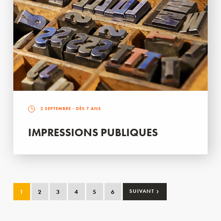
2 SEPTEMBRE
- DÈS 7 ANS
IMPRESSIONS PUBLIQUES
›
1
2
3
4
5
6
SUIVANT