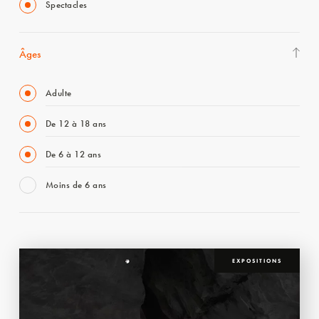
Spectacles
Âges
Adulte
De 12 à 18 ans
De 6 à 12 ans
Moins de 6 ans
EXPOSITIONS