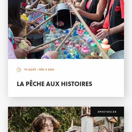
19 AOÛT
- DÈS 3 ANS
LA PÊCHE AUX HISTOIRES
SPECTACLES