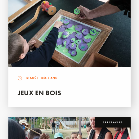
12 AOÛT
- DÈS 5 ANS
JEUX EN BOIS
SPECTACLES