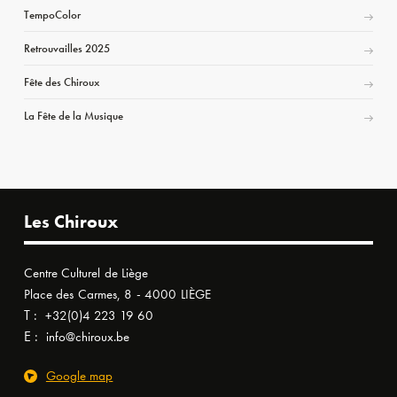
TempoColor
Retrouvailles 2025
Fête des Chiroux
La Fête de la Musique
Les Chiroux
Centre Culturel de Liège
Place des Carmes, 8 - 4000 LIÈGE
T :
+32(0)4 223 19 60
E :
info@chiroux.be
Google map