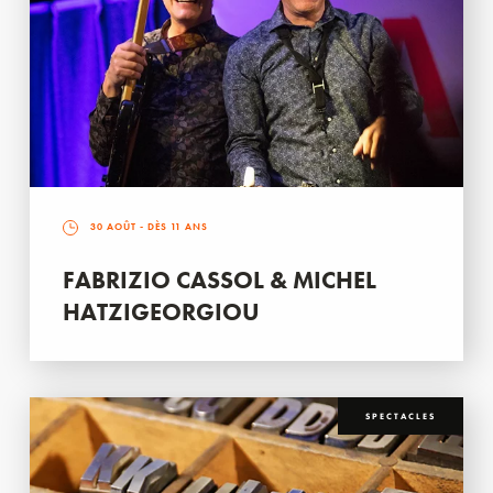
30 AOÛT
- DÈS 11 ANS
FABRIZIO CASSOL & MICHEL
HATZIGEORGIOU
SPECTACLES