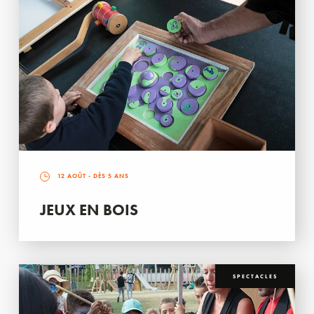
12 AOÛT
- DÈS 5 ANS
JEUX EN BOIS
SPECTACLES