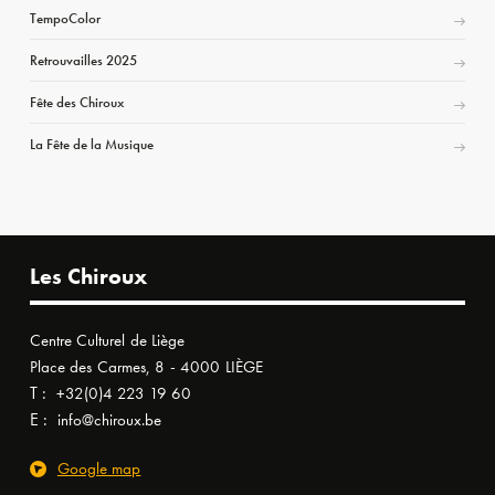
TempoColor
Retrouvailles 2025
Fête des Chiroux
La Fête de la Musique
Les Chiroux
Centre Culturel de Liège
Place des Carmes, 8 - 4000 LIÈGE
T :
+32(0)4 223 19 60
E :
info@chiroux.be
Google map