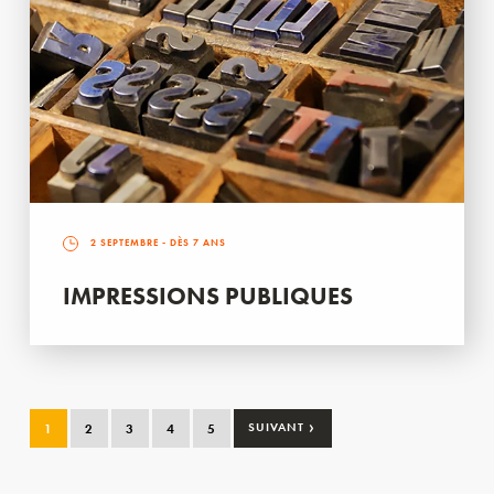
2 SEPTEMBRE
- DÈS 7 ANS
IMPRESSIONS PUBLIQUES
›
1
2
3
4
5
SUIVANT