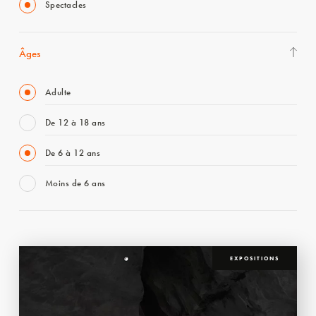
Spectacles
Âges
Adulte
De 12 à 18 ans
De 6 à 12 ans
Moins de 6 ans
EXPOSITIONS