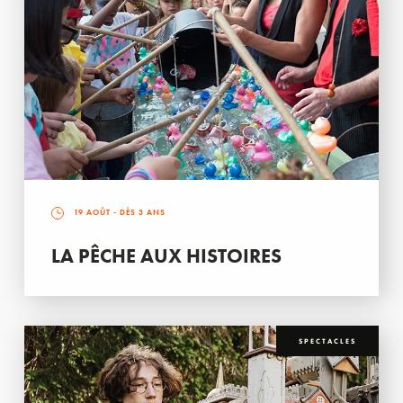
19 AOÛT
- DÈS 3 ANS
LA PÊCHE AUX HISTOIRES
SPECTACLES