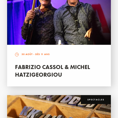
30 AOÛT
- DÈS 11 ANS
FABRIZIO CASSOL & MICHEL
HATZIGEORGIOU
SPECTACLES