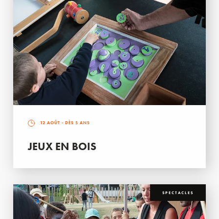
12 AOÛT
- DÈS 5 ANS
JEUX EN BOIS
SPECTACLES