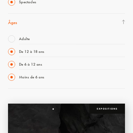
Spectacles
Âges
Adulte
De 12 à 18 ans
De 6 à 12 ans
Moins de 6 ans
EXPOSITIONS