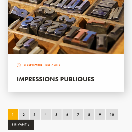
2 SEPTEMBRE
- DÈS 7 ANS
IMPRESSIONS PUBLIQUES
1
2
3
4
5
6
7
8
9
10
›
SUIVANT