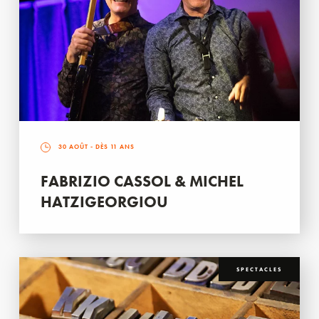
30 AOÛT
- DÈS 11 ANS
FABRIZIO CASSOL & MICHEL
HATZIGEORGIOU
SPECTACLES