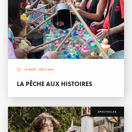
19 AOÛT
- DÈS 3 ANS
LA PÊCHE AUX HISTOIRES
SPECTACLES