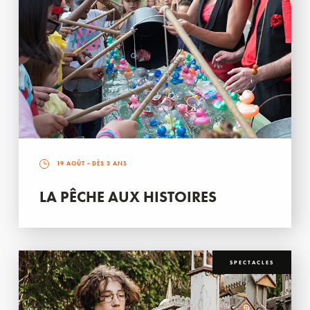
19 AOÛT
- DÈS 3 ANS
LA PÊCHE AUX HISTOIRES
SPECTACLES