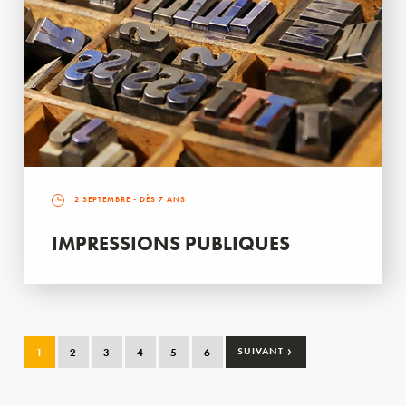
2 SEPTEMBRE
- DÈS 7 ANS
IMPRESSIONS PUBLIQUES
›
1
2
3
4
5
6
SUIVANT