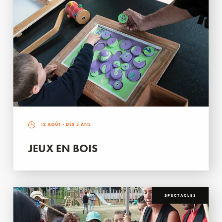
12 AOÛT
- DÈS 5 ANS
JEUX EN BOIS
SPECTACLES