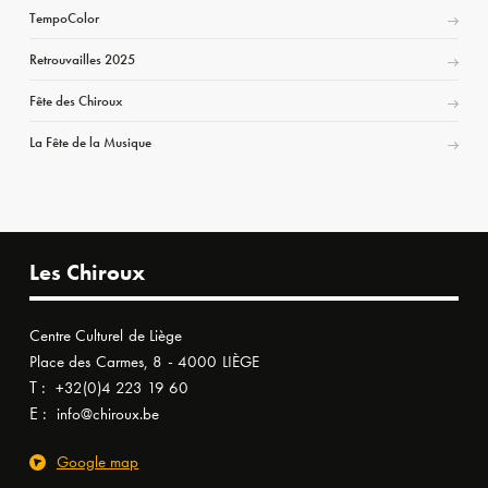
TempoColor
Retrouvailles 2025
Fête des Chiroux
La Fête de la Musique
Les Chiroux
Centre Culturel de Liège
Place des Carmes, 8 - 4000 LIÈGE
T :
+32(0)4 223 19 60
E :
info@chiroux.be
Google map