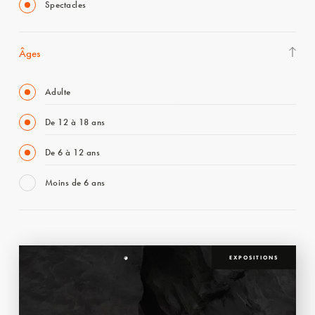
Spectacles
Âges
Adulte
De 12 à 18 ans
De 6 à 12 ans
Moins de 6 ans
EXPOSITIONS