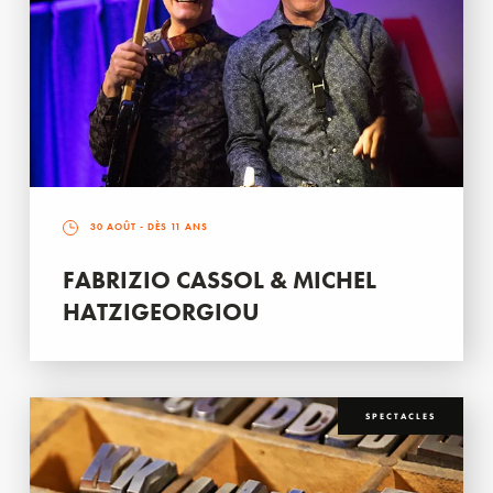
30 AOÛT
- DÈS 11 ANS
FABRIZIO CASSOL & MICHEL
HATZIGEORGIOU
SPECTACLES