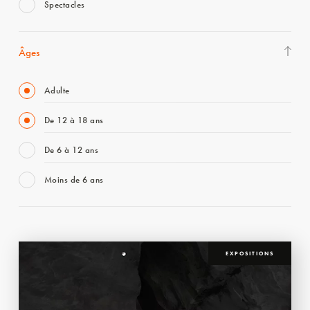
Spectacles
Âges
Adulte
De 12 à 18 ans
De 6 à 12 ans
Moins de 6 ans
EXPOSITIONS