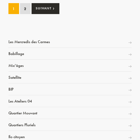
›
1
2
SUIVANT
Les Mercredis des Carmes
Babillage
Mix’âges
Satellite
BIP
Les Ateliers 04
Quartier Mouvant
Quartiers Pluriels
Ilo citoyen