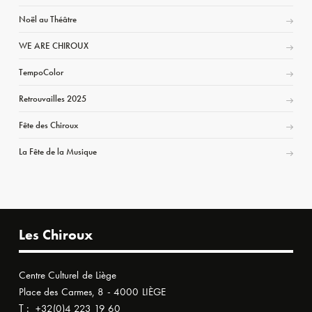
Noël au Théâtre
WE ARE CHIROUX
TempoColor
Retrouvailles 2025
Fête des Chiroux
La Fête de la Musique
Les Chiroux
Centre Culturel de Liège
Place des Carmes, 8 - 4000 LIÈGE
T :
+32(0)4 223 19 60