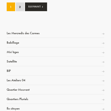
›
1
2
SUIVANT
Les Mercredis des Carmes
Babillage
Mix’âges
Satellite
BIP
Les Ateliers 04
Quartier Mouvant
Quartiers Pluriels
Ilo citoyen