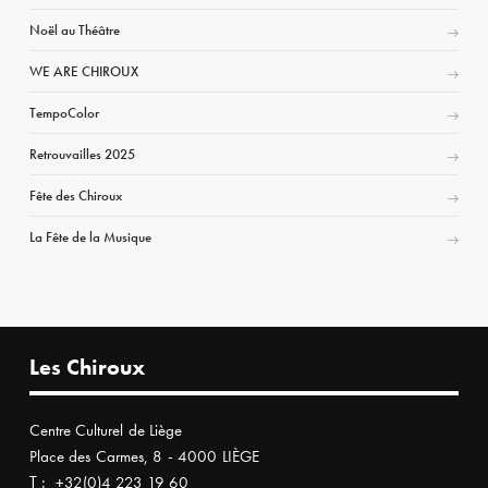
Noël au Théâtre
WE ARE CHIROUX
TempoColor
Retrouvailles 2025
Fête des Chiroux
La Fête de la Musique
Les Chiroux
Centre Culturel de Liège
Place des Carmes, 8 - 4000 LIÈGE
T :
+32(0)4 223 19 60