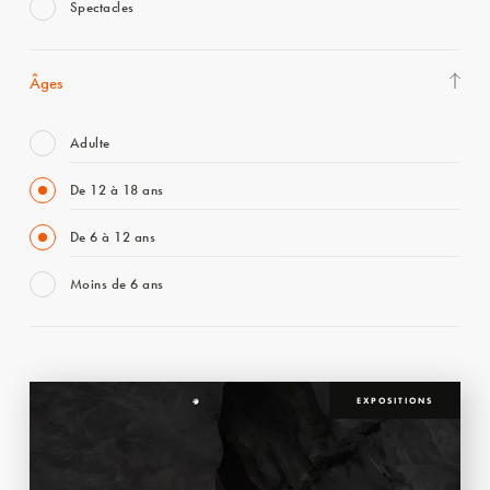
Spectacles
Âges
Adulte
De 12 à 18 ans
De 6 à 12 ans
Moins de 6 ans
EXPOSITIONS