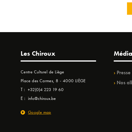
Les Chiroux
Média
Centre Culturel de Liège
Presse
Place des Carmes, 8 - 4000 LIÈGE
Nos al
T :
+32(0)4 223 19 60
E :
info@chiroux.be
Google map