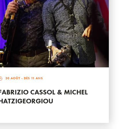
30 AOÛT
- DÈS 11 ANS
FABRIZIO CASSOL & MICHEL
HATZIGEORGIOU