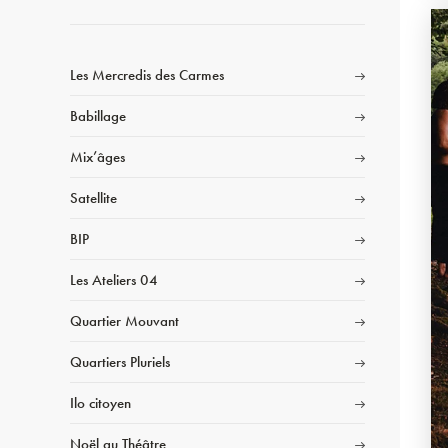
Les Mercredis des Carmes
Babillage
Mix’âges
Satellite
BIP
Les Ateliers 04
Quartier Mouvant
Quartiers Pluriels
Ilo citoyen
Noël au Théâtre