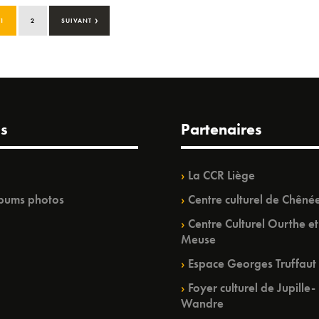
›
1
2
SUIVANT
s
Partenaires
La CCR Liège
bums photos
Centre culturel de Chêné
Centre Culturel Ourthe et
Meuse
Espace Georges Truffaut
Foyer culturel de Jupille-
Wandre