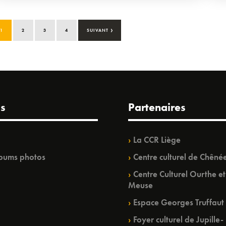
›
1
2
3
4
SUIVANT
s
Partenaires
La CCR Liège
bums photos
Centre culturel de Chêné
Centre Culturel Ourthe et
Meuse
Espace Georges Truffaut
Foyer culturel de Jupille-