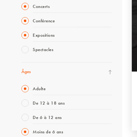
Concerts
Conférence
Expositions
Spectacles
Âges
Adulte
De 12 à 18 ans
De 6 à 12 ans
Moins de 6 ans