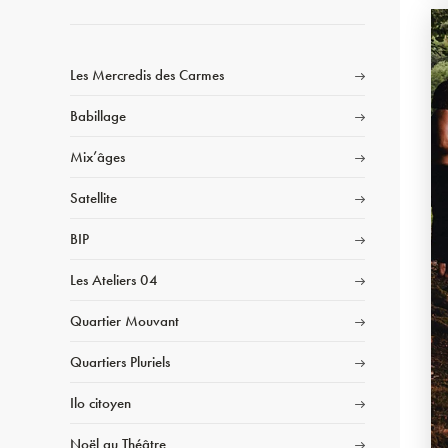
Les Mercredis des Carmes
Babillage
Mix’âges
Satellite
BIP
Les Ateliers 04
Quartier Mouvant
Quartiers Pluriels
Ilo citoyen
Noël au Théâtre