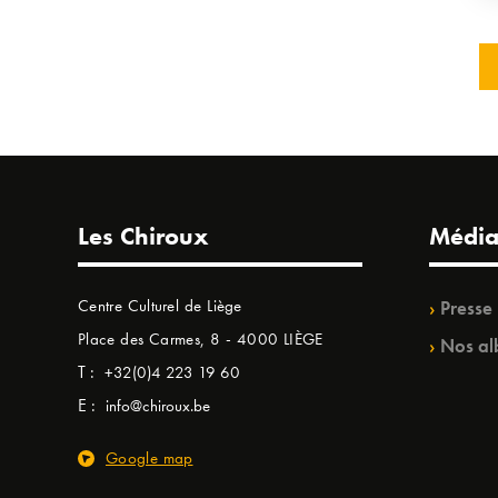
Les Chiroux
Média
Centre Culturel de Liège
Presse
Place des Carmes, 8 - 4000 LIÈGE
Nos al
T :
+32(0)4 223 19 60
E :
info@chiroux.be
Google map