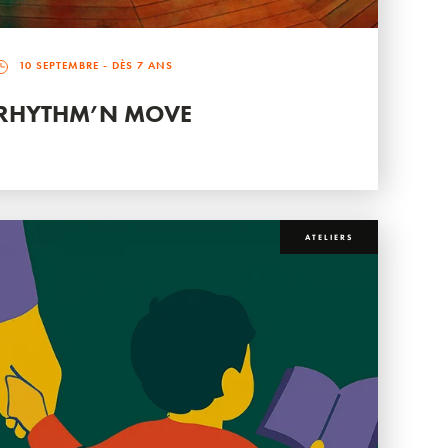
10 SEPTEMBRE
- DÈS 7 ANS
RHYTHM’N MOVE
ATELIERS