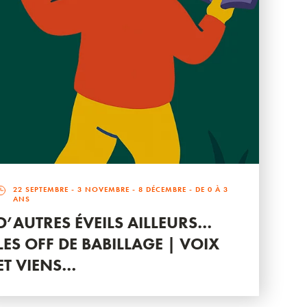
22 SEPTEMBRE
-
3 NOVEMBRE
-
8 DÉCEMBRE
- DE 0 À 3
ANS
D’AUTRES ÉVEILS AILLEURS…
LES OFF DE BABILLAGE | VOIX
ET VIENS…