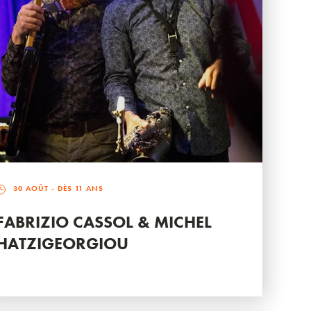
30 AOÛT
- DÈS 11 ANS
FABRIZIO CASSOL & MICHEL
HATZIGEORGIOU