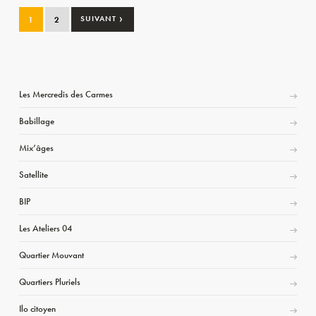
›
1
2
SUIVANT
Les Mercredis des Carmes
Babillage
Mix’âges
Satellite
BIP
Les Ateliers 04
Quartier Mouvant
Quartiers Pluriels
Ilo citoyen