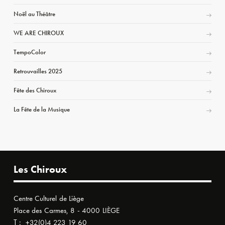
Noël au Théâtre
WE ARE CHIROUX
TempoColor
Retrouvailles 2025
Fête des Chiroux
La Fête de la Musique
Les Chiroux
Centre Culturel de Liège
Place des Carmes, 8 - 4000 LIÈGE
T :
+32(0)4 223 19 60