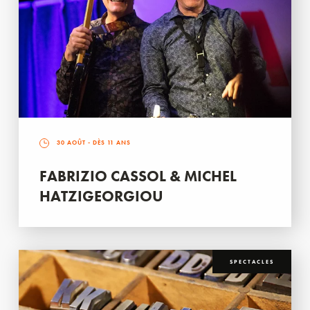
30 AOÛT
- DÈS 11 ANS
FABRIZIO CASSOL & MICHEL
HATZIGEORGIOU
SPECTACLES