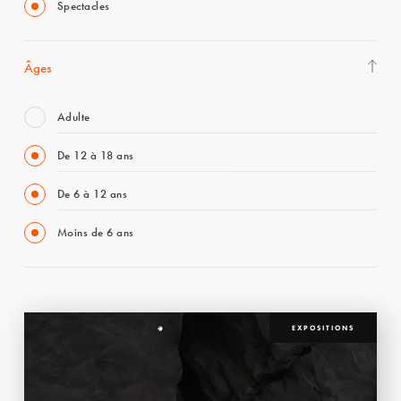
Spectacles
Âges
Adulte
De 12 à 18 ans
De 6 à 12 ans
Moins de 6 ans
EXPOSITIONS