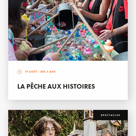
19 AOÛT
- DÈS 3 ANS
LA PÊCHE AUX HISTOIRES
SPECTACLES