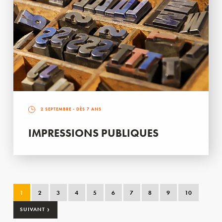
2 SEPTEMBRE
- DÈS 7 ANS
IMPRESSIONS PUBLIQUES
1
2
3
4
5
6
7
8
9
10
›
SUIVANT