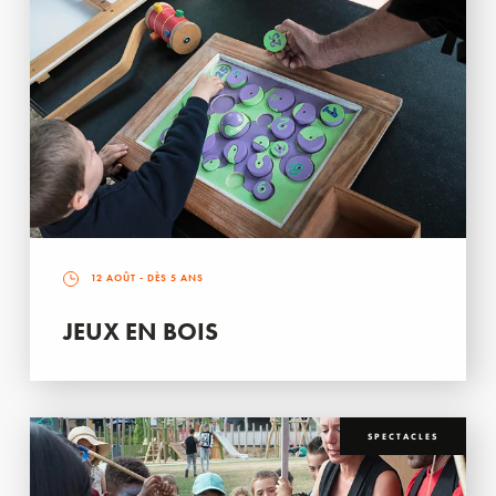
12 AOÛT
- DÈS 5 ANS
JEUX EN BOIS
SPECTACLES