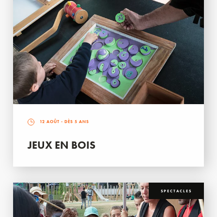
12 AOÛT
- DÈS 5 ANS
JEUX EN BOIS
SPECTACLES