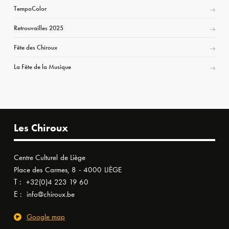
TempoColor
Retrouvailles 2025
Fête des Chiroux
La Fête de la Musique
Les Chiroux
Centre Culturel de Liège
Place des Carmes, 8 - 4000 LIÈGE
T :
+32(0)4 223 19 60
E :
info@chiroux.be
Google map