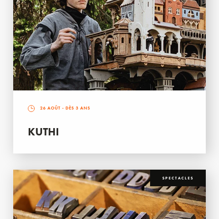
26 AOÛT
- DÈS 3 ANS
KUTHI
SPECTACLES