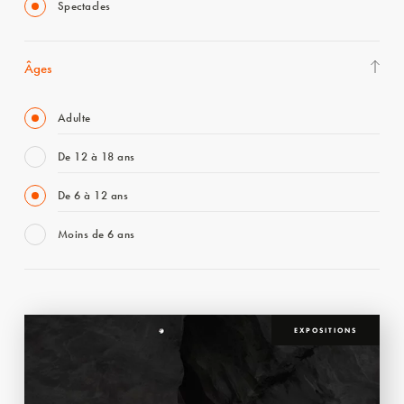
Spectacles
Âges
Adulte
De 12 à 18 ans
De 6 à 12 ans
Moins de 6 ans
EXPOSITIONS