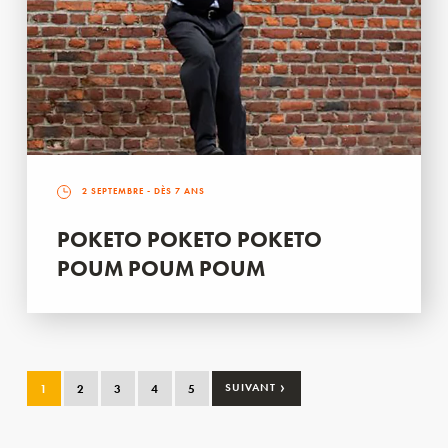
2 SEPTEMBRE
- DÈS 7 ANS
POKETO POKETO POKETO
POUM POUM POUM
›
1
2
3
4
5
SUIVANT