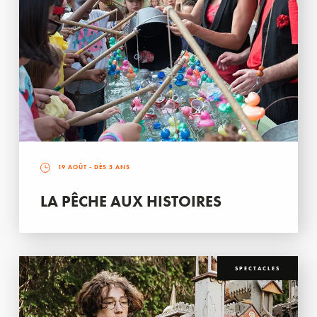
19 AOÛT
- DÈS 3 ANS
LA PÊCHE AUX HISTOIRES
SPECTACLES