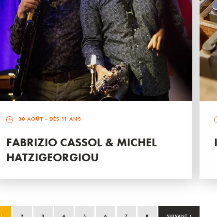
30 AOÛT
- DÈS 11 ANS
FABRIZIO CASSOL & MICHEL
HATZIGEORGIOU
›
1
2
3
4
5
6
7
8
SUIVANT