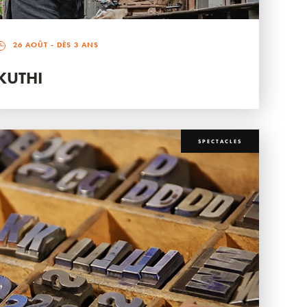
26 AOÛT
- DÈS 3 ANS
KUTHI
SPECTACLES