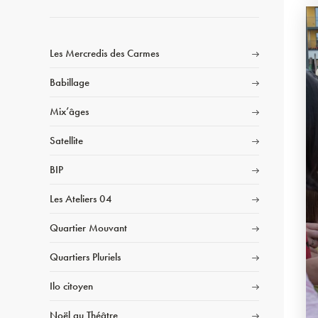
Les Mercredis des Carmes
Babillage
Mix’âges
Satellite
BIP
Les Ateliers 04
Quartier Mouvant
Quartiers Pluriels
Ilo citoyen
Noël au Théâtre