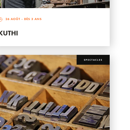
26 AOÛT
- DÈS 3 ANS
KUTHI
SPECTACLES