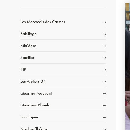
Les Mercredis des Carmes
Babillage
Mix’âges
Satellite
BIP
Les Ateliers 04
Quartier Mouvant
Quartiers Pluriels
Ilo citoyen
Noël au Théâtre