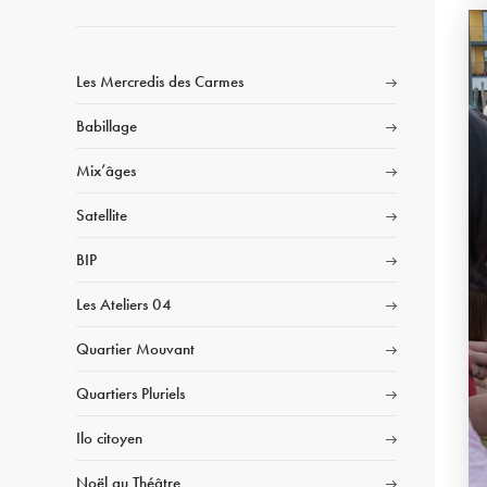
Les Mercredis des Carmes
Babillage
Mix’âges
Satellite
BIP
Les Ateliers 04
Quartier Mouvant
Quartiers Pluriels
Ilo citoyen
Noël au Théâtre