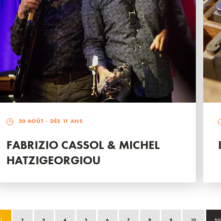
30 AOÛT
- DÈS 11 ANS
FABRIZIO CASSOL & MICHEL
HATZIGEORGIOU
1
2
3
4
5
6
7
8
9
10
SU