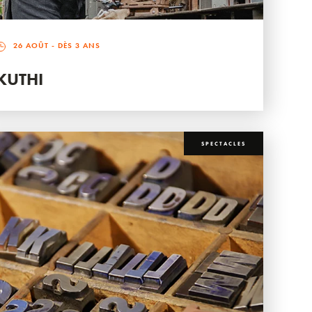
26 AOÛT
- DÈS 3 ANS
KUTHI
SPECTACLES