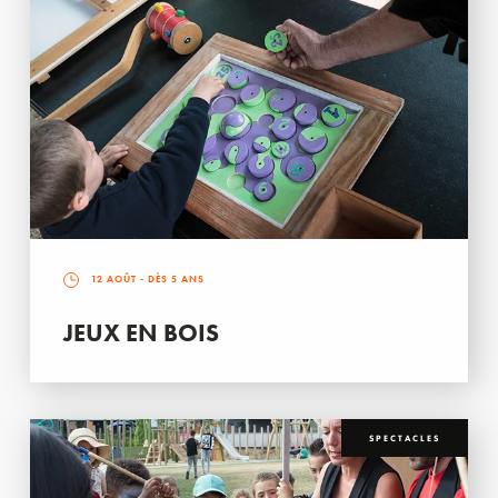
12 AOÛT
- DÈS 5 ANS
JEUX EN BOIS
SPECTACLES