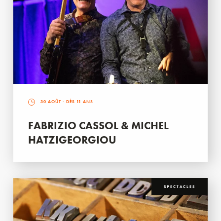
30 AOÛT
- DÈS 11 ANS
FABRIZIO CASSOL & MICHEL
HATZIGEORGIOU
SPECTACLES