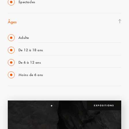
Spectacles
Âges
Adulte
De 12 à 18 ans
De 6 à 12 ans
Moins de 6 ans
EXPOSITIONS