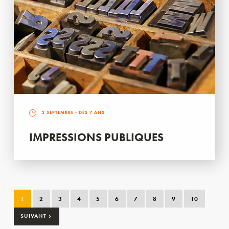
2 SEPTEMBRE
- DÈS 7 ANS
IMPRESSIONS PUBLIQUES
1
2
3
4
5
6
7
8
9
10
›
SUIVANT