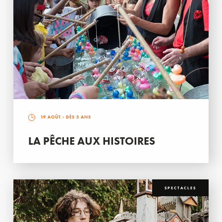
19 AOÛT
- DÈS 3 ANS
LA PÊCHE AUX HISTOIRES
SPECTACLES