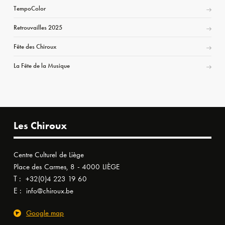
TempoColor
Retrouvailles 2025
Fête des Chiroux
La Fête de la Musique
Les Chiroux
Centre Culturel de Liège
Place des Carmes, 8 - 4000 LIÈGE
T :
+32(0)4 223 19 60
E :
info@chiroux.be
Google map