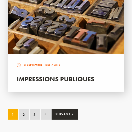
2 SEPTEMBRE
- DÈS 7 ANS
IMPRESSIONS PUBLIQUES
›
1
2
3
4
SUIVANT