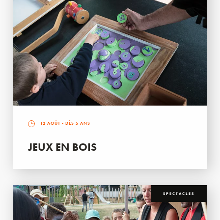
12 AOÛT
- DÈS 5 ANS
JEUX EN BOIS
SPECTACLES