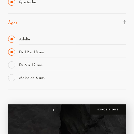
Spectacles
Âges
Adulte
De 12 à 18 ans
De 6 à 12 ans
Moins de 6 ans
EXPOSITIONS