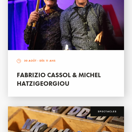
30 AOÛT
- DÈS 11 ANS
FABRIZIO CASSOL & MICHEL
HATZIGEORGIOU
SPECTACLES