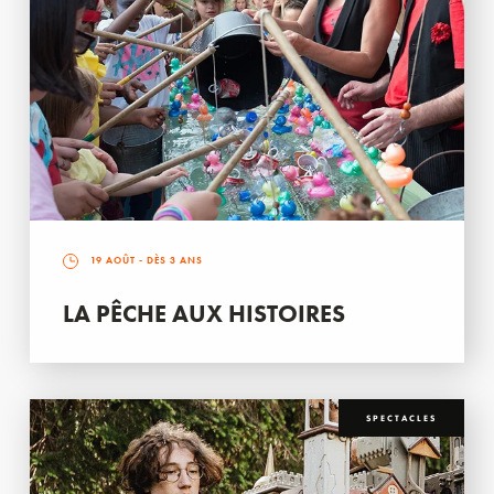
19 AOÛT
- DÈS 3 ANS
LA PÊCHE AUX HISTOIRES
SPECTACLES