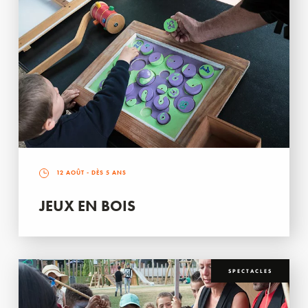
12 AOÛT
- DÈS 5 ANS
JEUX EN BOIS
SPECTACLES