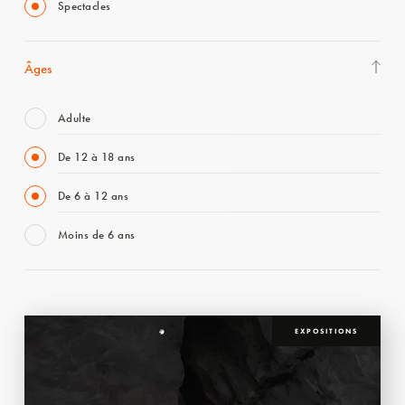
Spectacles
Âges
Adulte
De 12 à 18 ans
De 6 à 12 ans
Moins de 6 ans
EXPOSITIONS