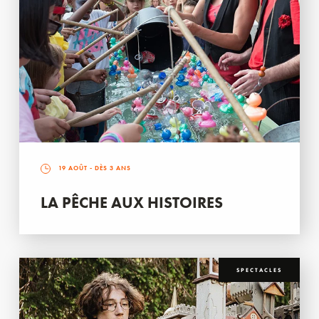
19 AOÛT
- DÈS 3 ANS
LA PÊCHE AUX HISTOIRES
SPECTACLES