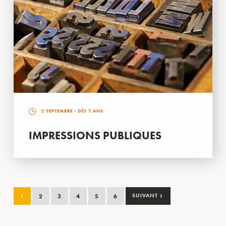
2 SEPTEMBRE
- DÈS 7 ANS
IMPRESSIONS PUBLIQUES
›
1
2
3
4
5
6
SUIVANT