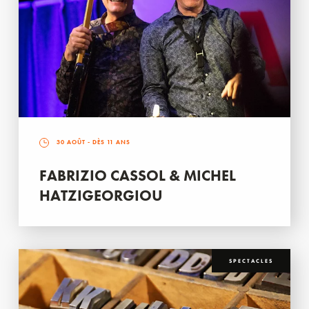
30 AOÛT
- DÈS 11 ANS
FABRIZIO CASSOL & MICHEL
HATZIGEORGIOU
SPECTACLES