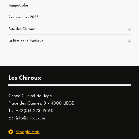
TempoColor
Retrouvailles 2025
Fête des Chiroux
La Fête de la Musique
Les Chiroux
Centre Culturel de Liège
Place des Carmes, 8 - 4000 LIÈGE
T :
+32(0)4 223 19 60
E :
info@chiroux.be
Google map