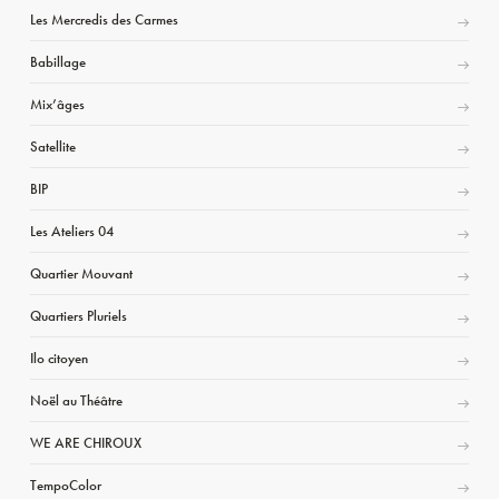
Les Mercredis des Carmes
Babillage
Mix’âges
Satellite
BIP
Les Ateliers 04
Quartier Mouvant
Quartiers Pluriels
Ilo citoyen
Noël au Théâtre
WE ARE CHIROUX
TempoColor