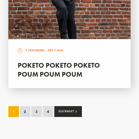
2 SEPTEMBRE
- DÈS 7 ANS
POKETO POKETO POKETO
POUM POUM POUM
›
1
2
3
4
SUIVANT