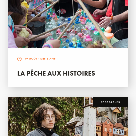
19 AOÛT
- DÈS 3 ANS
LA PÊCHE AUX HISTOIRES
SPECTACLES