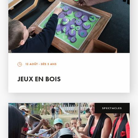
12 AOÛT
- DÈS 5 ANS
JEUX EN BOIS
SPECTACLES