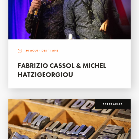
30 AOÛT
- DÈS 11 ANS
FABRIZIO CASSOL & MICHEL
HATZIGEORGIOU
SPECTACLES