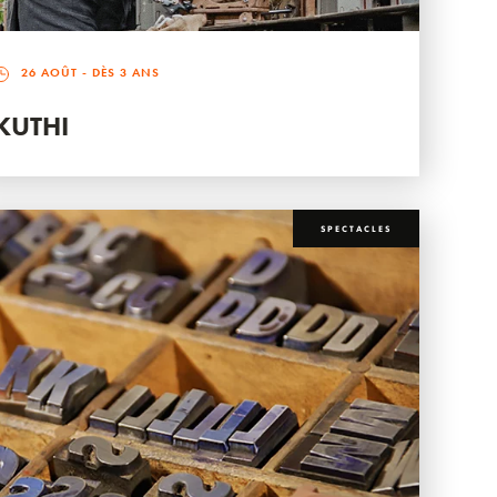
26 AOÛT
- DÈS 3 ANS
KUTHI
SPECTACLES