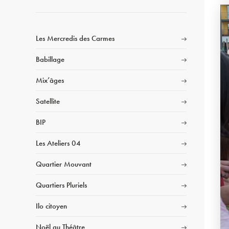
Les Mercredis des Carmes
Babillage
Mix’âges
Satellite
BIP
Les Ateliers 04
Quartier Mouvant
Quartiers Pluriels
Ilo citoyen
Noël au Théâtre