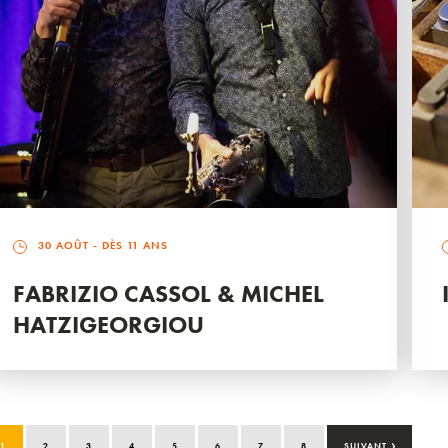
30 AOÛT
- DÈS 11 ANS
FABRIZIO CASSOL & MICHEL
HATZIGEORGIOU
›
1
2
3
4
5
6
7
8
SUIVANT