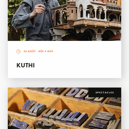
26 AOÛT
- DÈS 3 ANS
KUTHI
SPECTACLES