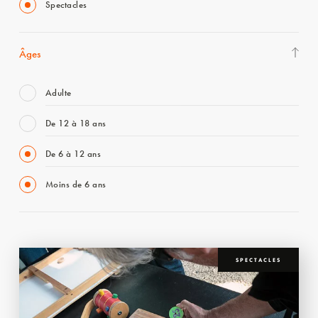
Spectacles
Âges
Adulte
De 12 à 18 ans
De 6 à 12 ans
Moins de 6 ans
SPECTACLES