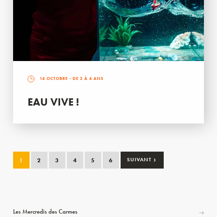
14 OCTOBRE
- DE 2 À 4 ANS
EAU VIVE !
›
1
2
3
4
5
6
SUIVANT
Les Mercredis des Carmes