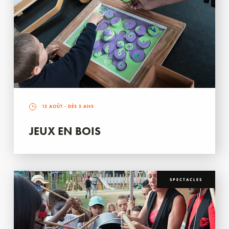
12 AOÛT
- DÈS 5 ANS
JEUX EN BOIS
SPECTACLES