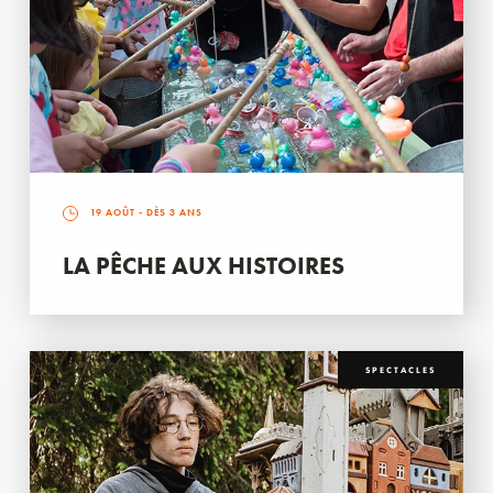
19 AOÛT
- DÈS 3 ANS
LA PÊCHE AUX HISTOIRES
SPECTACLES