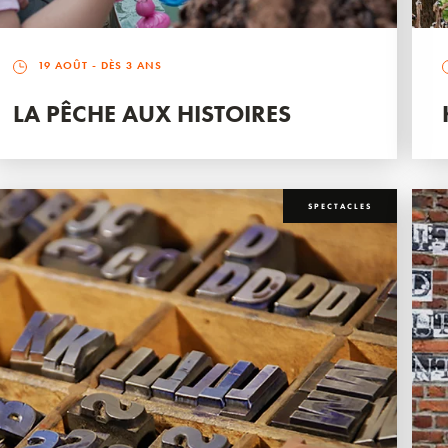
19 AOÛT
- DÈS 3 ANS
LA PÊCHE AUX HISTOIRES
SPECTACLES