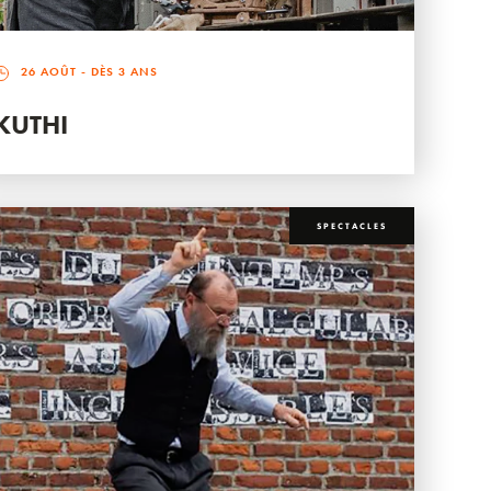
26 AOÛT
- DÈS 3 ANS
KUTHI
SPECTACLES