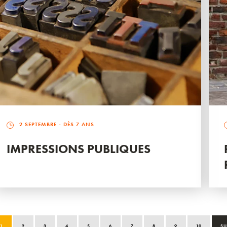
2 SEPTEMBRE
- DÈS 7 ANS
IMPRESSIONS PUBLIQUES
1
2
3
4
5
6
7
8
9
10
SU