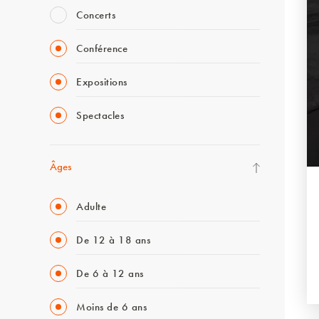
Concerts
Conférence
Expositions
Spectacles
Âges
Adulte
De 12 à 18 ans
De 6 à 12 ans
Moins de 6 ans