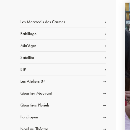
Les Mercredis des Carmes
Babillage
Mix’âges
Satellite
BIP
Les Ateliers 04
Quartier Mouvant
Quartiers Pluriels
Ilo citoyen
Noël au Théâtre