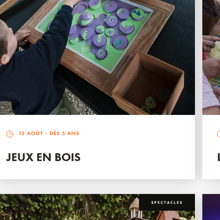
12 AOÛT
- DÈS 5 ANS
JEUX EN BOIS
SPECTACLES