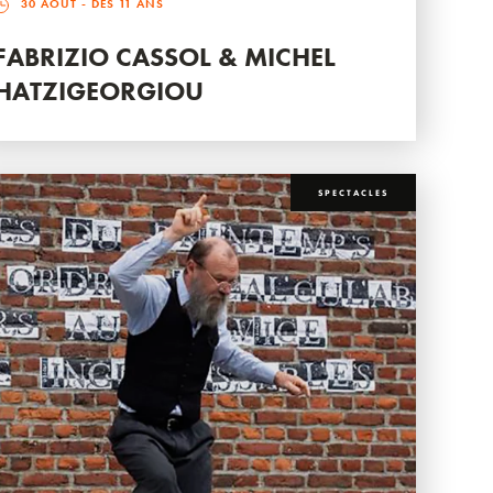
30 AOÛT
- DÈS 11 ANS
FABRIZIO CASSOL & MICHEL
HATZIGEORGIOU
SPECTACLES