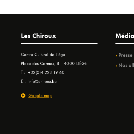
Les Chiroux
Média
Centre Culturel de Liège
Presse
Place des Carmes, 8 - 4000 LIÈGE
Nos al
T :
+32(0)4 223 19 60
E :
info@chiroux.be
Google map