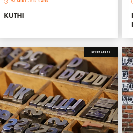
26 AOÛT
- DÈS 3 ANS
KUTHI
SPECTACLES