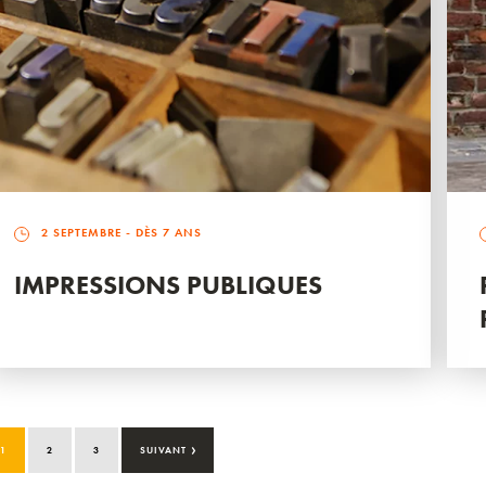
2 SEPTEMBRE
- DÈS 7 ANS
IMPRESSIONS PUBLIQUES
›
1
2
3
SUIVANT