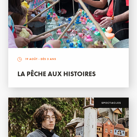
19 AOÛT
- DÈS 3 ANS
LA PÊCHE AUX HISTOIRES
SPECTACLES