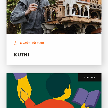
26 AOÛT
- DÈS 3 ANS
KUTHI
ATELIERS