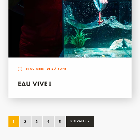
14 OCTOBRE
- DE 2 À 4 ANS
EAU VIVE !
›
1
2
3
4
5
SUIVANT