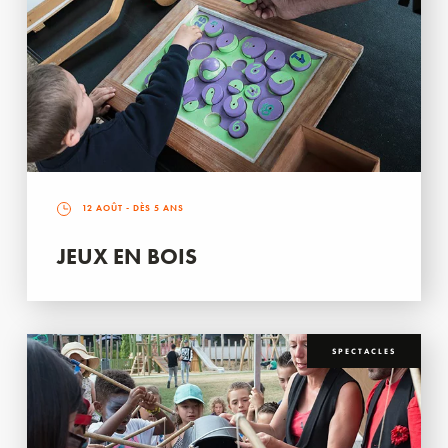
12 AOÛT
- DÈS 5 ANS
JEUX EN BOIS
SPECTACLES