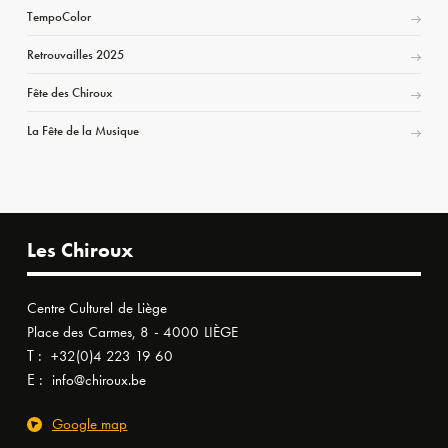
TempoColor
Retrouvailles 2025
Fête des Chiroux
La Fête de la Musique
Les Chiroux
Centre Culturel de Liège
Place des Carmes, 8 - 4000 LIÈGE
T :
+32(0)4 223 19 60
E :
info@chiroux.be
Google map