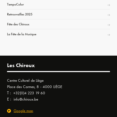
TempoColor
Retrouvailles 2025
Fête des Chiroux
La Fête de la Musique
Les Chiroux
Centre Culturel de Liège
Place des Carmes, 8 - 4000 LIÈGE
T :
+32(0)4 223 19 60
E :
info@chiroux.be
Google map