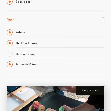
Spectacles
Âges
Adulte
De 12 à 18 ans
De 6 à 12 ans
Moins de 6 ans
SPECTACLES