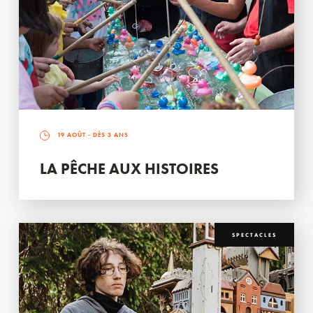
19 AOÛT
- DÈS 3 ANS
LA PÊCHE AUX HISTOIRES
SPECTACLES