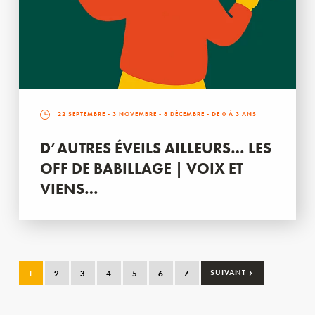
22 SEPTEMBRE
-
3 NOVEMBRE
-
8 DÉCEMBRE
- DE 0 À 3 ANS
D’AUTRES ÉVEILS AILLEURS… LES
OFF DE BABILLAGE | VOIX ET
VIENS…
›
1
2
3
4
5
6
7
SUIVANT