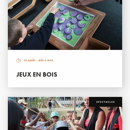
12 AOÛT
- DÈS 5 ANS
JEUX EN BOIS
SPECTACLES