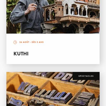
26 AOÛT
- DÈS 3 ANS
KUTHI
SPECTACLES